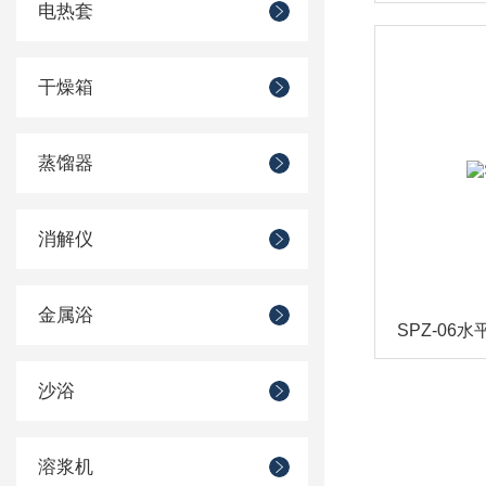
电热套
干燥箱
蒸馏器
消解仪
金属浴
SPZ-06
沙浴
溶浆机