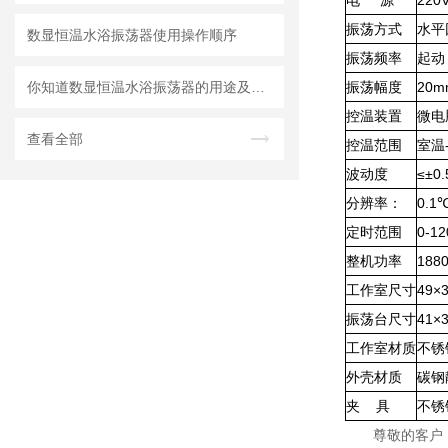
电 源
220
振荡方式
水平
数显恒温水浴振荡器使用操作顺序
振荡频率
起动
你知道数显恒温水浴振荡器的用途及特点吗？
振荡幅度
20
控温装置
微电
查看全部
控温范围
室温
波动度
≤±0
分辨率：
0.1
定时范围
0-
整机功率
188
工作室尺寸
49×
振荡台尺寸
41×
工作室材质
不锈
外壳材质
碳钢
夹 具
不锈
尊敬的客户