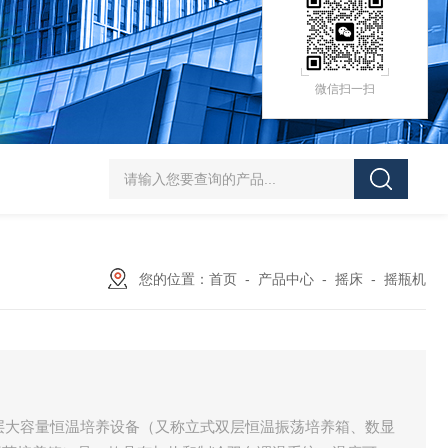
微信扫一扫
HZ-D（Ⅲ）循环水式多用真空泵厂家价格
XK97-A菌落计数器生产厂家
XK
您的位置：
首页
-
产品中心
-
摇床
-
摇瓶机
双层大容量恒温培养设备（又称立式双层恒温振荡培养箱、数显