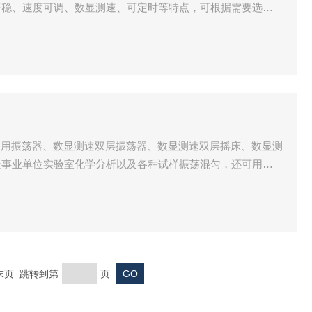
平稳、速度可调、数显测速、可定时等特点，可根据需要选配
足不同需要，是一款将大量样品在同一环境条件下振荡、混匀
事业单位实验室化学分析以及各种试样振荡混匀，还可用于生
培养。
层多用振荡器、数显测速双层振荡器、数显测速双层摇床、数显测
企事业单位实验室化学分析以及各种试样振荡混匀，还可用于
 末页 跳转到第
页