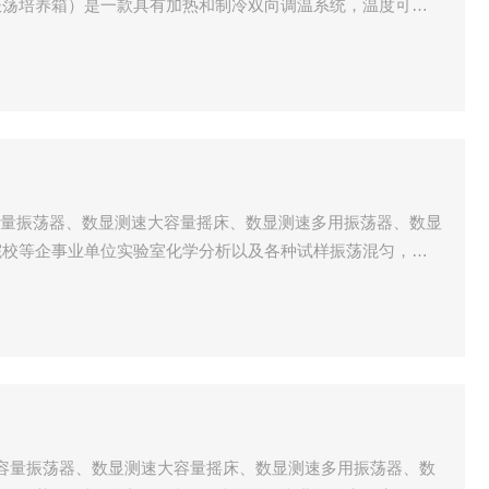
振荡培养箱）是一款具有加热和制冷双向调温系统，温度可控
器，适用于实验室对温度和振荡频率有较高要求的微生物发
化学反应以及酶和组织研究的实验。
大容量振荡器、数显测速大容量摇床、数显测速多用振荡器、数显
院校等企事业单位实验室化学分析以及各种试样振荡混匀，还
培养。
速大容量振荡器、数显测速大容量摇床、数显测速多用振荡器、数