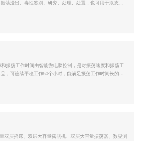
物振荡浸出、毒性鉴别、研究、处理、处置，也可用于液态、
研究。
频率和振荡工作时间由智能微电脑控制，是对振荡速度和振荡工
品，可连续平稳工作50个小时，能满足振荡工作时间长的实
实验室液态、固态化合物振荡混匀等研究实验，也是化学反应
大容量双层摇床、双层大容量摇瓶机、双层大容量振荡器、数显测