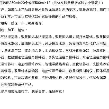
选配250ml×20个或者500ml×12（具体夹瓶量根据试瓶大小确定！）
客户，如果以上产品或者技术参数无法满足您的要求，请联系我们，我们
择我们常州市金坛友联仪器研究所提供的产品与服务。
后服务：质保一年，终身维修。
制造、加工、销售：
温气浴振荡器，数显恒温水浴振荡器，数显恒温磁力搅拌水浴锅，数显恒
显恒温水浴锅，玻璃恒温水浴，超级恒温水浴，数显恒温电动搅拌水浴锅
器，快速混匀器，旋涡混合器，全温振荡器，萃取净化振荡器，恒温摇床，
拌器，数显测速恒温磁力搅拌器，多头恒温磁力搅拌器，水浴恒温磁力搅
恒温培养箱，电热恒温培养箱，智能霉菌培养箱，生化培养箱，光照培养
水蒸馏器，双重纯水蒸馏器，电热恒温干燥箱，数显恒温消解仪，固体样
织匀浆机，可调高速匀浆机，不锈钢电热板，数显恒温沙浴，恒温金属浴
，分析仪器等系列产品。
老客户朋友光临指导、联系合作，先致谢意！