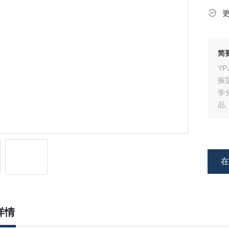
简
Y
振
学
品
详情