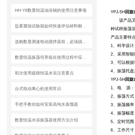
HH-Y8数显恒温油浴锅的使用注意事项
YPJ-5H
回旋
该产品
盐雾腐蚀试验箱如何快速评估材料耐腐蚀性？
种试样振荡
产品主要特
选购数显测速电动搅拌器前，必须搞懂的8个技术参数
1、科学设计
2、采用智
数显恒温振荡培养箱在使用过程中应注意哪些问题？
3、可以根
4、振荡托
初次使用超级恒温水浴注意要点
YPJ-5H
回旋
1、电 源：交
台式电动离心机使用常识
2、振荡方式
手把手教你如何安装高纯水蒸馏器
3、振荡频率
4、振荡幅度
数显恒温水浴振荡器使用方法介绍
5、定时范围：
6、工作尺寸：