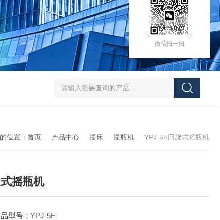
微信扫一扫
HZ-D（Ⅲ）循环水式多用真空泵厂家价格
XK97-A菌落计数器生产厂家
XK
的位置：
首页
-
产品中心
-
摇床
-
摇瓶机
-
YPJ-5H回旋式摇瓶机
旋式摇瓶机
产品型号：
YPJ-5H