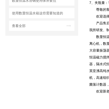
数显恒温水浴锅使用保养要点
7、夹瓶量：可
尊敬的
使用数显恒温水箱这些需要知道的
欢迎选
产品售
查看全部
我所研发、
数显恒
离心机，数
大容量振荡
恒温磁力搅
器，隔水式
英亚沸高纯
机，高速组
菌落计数器
欢迎新