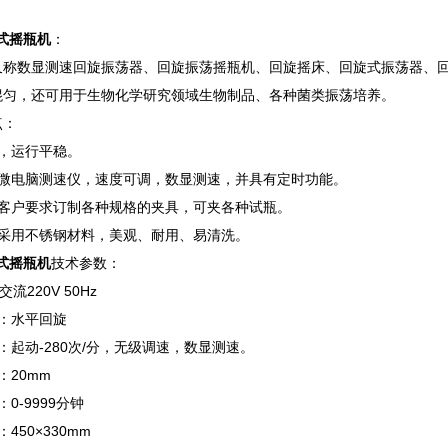
式摇瓶机
：
又称数显测速回旋振荡器、回旋振荡摇瓶机、回旋摇床、回旋式振荡器、
混匀，还可用于生物化学研究领域生物制品、各种菌类振荡培养。
点：
，运行平稳。
能微电脑测速仪，速度可调，数显测速，并具有定时功能。
据客户要求订制各种规格的夹具，可夹各种试瓶。
盘采用不锈钢材料，美观、耐用、易清洗。
式摇瓶机
技术参数：
流220V 50Hz
：水平回旋
：起动-280次/分，无级调速，数显测速。
：20mm
0-9999分钟
450×330mm