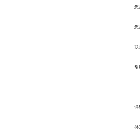
您
您
联
常
详
补