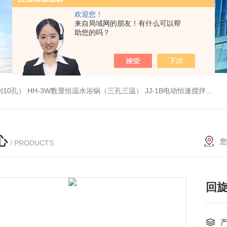
欢迎您！
来自局域网的朋友！有什么可以帮
助您的吗？
列10孔）
HH-3W数显恒温水浴锅（三孔三温）
JJ-1B电动恒速搅拌器
S
心
您
/ PRODUCTS
回