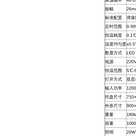
振荡频率
40-
振幅
26m
标准配置
弹簧
定时范围
0-99
恒温精度
0.
温度均匀度
±0.
数显方式
LED
电源
220V
恒温范围
5℃
打开方式
双层
输入功率
120
托盘尺寸
710
外形尺寸
900
重量
180k
容量
100
照明
20W