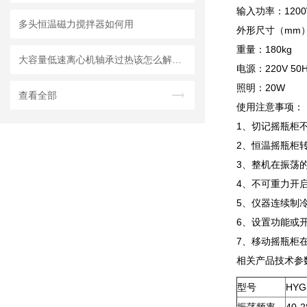
输入功率：1200
多头恒温磁力搅拌器如何用
外形尺寸（mm）：
重量：180kg
大容量低速离心机轴承过热该怎么解决？
电源：220V 50H
照明：20W
查看全部
使用注意事项：
1、切记摇瓶柜
2、恒温摇瓶柜
3、整机在振荡
4、不可重力开
5、仪器连续制冷
6、设置功能或
7、移动摇瓶柜
相关产品技术参
型号
HYG