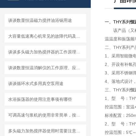
产品详
谈谈数显恒温磁力搅拌油浴锅用途
一、
THY系列
恒
该产品（又
大容量低速离心机常见的故障代码及出现该故障的处置方法
温温度和振荡频
二、THY系列产
谈谈多头磁力加热搅拌器的工作原理、优点以及应用
1、采用智能微
2、开设有补氧
谈谈数显恒温消解仪的工作原理、应用范围以及使用注意事项
3、采用不锈钢
4、落地式设计
谈谈循环水式多用真空泵用途
三、THY系列
恒
1、型 号：THY-
水浴振荡器的使用注意事项有哪些
控温范围：室温+
可调高速匀浆机的使用非常简单，按部就班即可！
标准配置：250ml
2、型 号：THY-
多头磁力加热搅拌器使用时需要注意哪些内容
控温范围：5℃