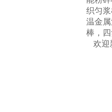
织匀浆
温金属
棒，四
欢迎