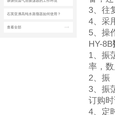
谈谈恒温气浴振荡器的工作环境
3、往
石英亚沸高纯水蒸馏器如何使用？
4、采
查看全部
5、操
HY-8B
1、振
率，数
2、振
3、振
订购时
4、定