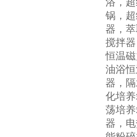
浴，超
锅，超
器，萃
搅拌器
恒温磁
油浴恒
器，隔
化培养
荡培养
器，电
能粉碎