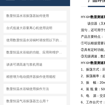
产品详
数显恒温水浴振荡器如何使用
HY-6H
数显测速
该仪器（又
台式低速大容量离心机使用说明
混匀，还可用于
产品主要特点：
使用数显恒温水浴锅时请按照以下的规定操作
①可以根据需要
②具有定时功能
数显恒温水浴箱的功能、应用和维护讲解
③无级调速，数
HY-6H
数显测速
谈谈可调高速匀浆机用途
1、振荡方式：
2、振荡频率：起动
精密增力电动搅拌器操作使用规程
3、振 幅：20
数显恒温水浴锅使用操作方法
4、装 瓶 量：500
5、电 源：交流2
数显恒温气浴振荡器怎么用？
6、工作台尺寸：6