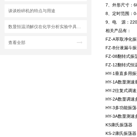
7、外形尺寸：600
谈谈粉碎机的特点与用途
8、定时范围：0
9、电 源：220
数显恒温消解仪在化学分析实验中具有重要作用
相关产品有：
FZ-A萃取净化
查看全部
FZ-B分液漏斗
FZ-08翻转式振
FZ-12翻转式
HY-1垂直多用
HY-1A数显测
HY-2往复式调
HY-2A数显调
HY-3多功能振荡
HY-3A数显测
KS康氏振荡器
KS-2康氏振荡器