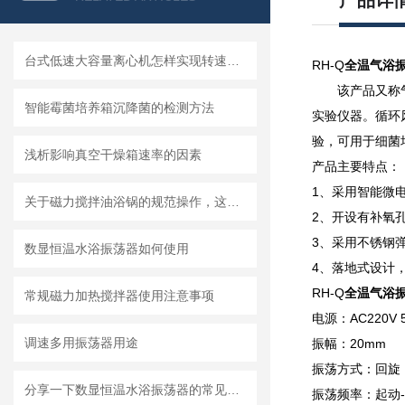
产品详
台式低速大容量离心机怎样实现转速校准
RH-Q
全温气浴
该产品又称
智能霉菌培养箱沉降菌的检测方法
实验仪器。循环
验，可用于细菌
浅析影响真空干燥箱速率的因素
产品主要特点：
1、采用智能微
关于磁力搅拌油浴锅的规范操作，这里有详细的讲解
2、开设有补氧
3、采用不锈钢
数显恒温水浴振荡器如何使用
4、落地式设计
RH-Q
全温气浴
常规磁力加热搅拌器使用注意事项
电源：AC220V 
调速多用振荡器用途
振幅：20mm
振荡方式：回旋
分享一下数显恒温水浴振荡器的常见故障及解决办法
振荡频率：起动-