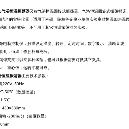
B
气浴恒温振荡器
又称气浴恒温回旋式振荡器、气浴恒温回旋式振荡摇床
相结合的实验仪器，适用于科研、院校等企事业单位实验室对恒温加热温
酶和组织研究等，还可用于其它恒温振荡混匀实验。
能微电脑控制仪，触摸设定温度、转速、定时时间，数字显示，清晰直观。
补氧孔，恒温工作腔补氧充分。
锈钢弹簧夹可以夹多种试瓶，也可以根据需要订做其它夹具。
设计，重心低，运转平稳可靠。
浴恒温振荡器
主要技术参数：
220V 50Hz
RT-50℃（数显控温）
1.5℃
430×330mm
启动~280转/分（速度数显）
0mm