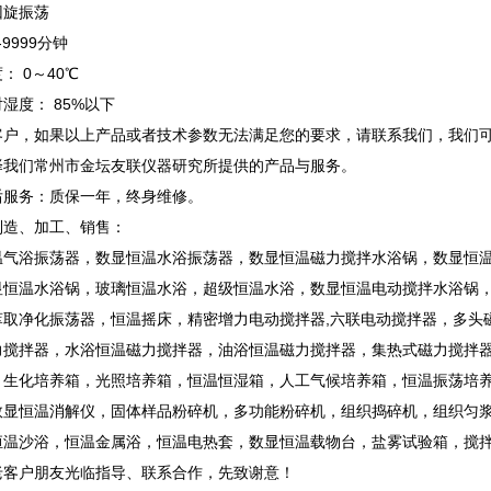
回旋振荡
9999分钟
： 0～40℃
湿度： 85%以下
客户，如果以上产品或者技术参数无法满足您的要求，请联系我们，我们
择我们常州市金坛友联仪器研究所提供的产品与服务。
后服务：质保一年，终身维修。
制造、加工、销售：
温气浴振荡器，数显恒温水浴振荡器，数显恒温磁力搅拌水浴锅，数显恒
显恒温水浴锅，玻璃恒温水浴，超级恒温水浴，数显恒温电动搅拌水浴锅
萃取净化振荡器，恒温摇床，精密增力电动搅拌器,六联电动搅拌器，多头
力搅拌器，水浴恒温磁力搅拌器，油浴恒温磁力搅拌器，集热式磁力搅拌
，生化培养箱，光照培养箱，恒温恒湿箱，人工气候培养箱，恒温振荡培
数显恒温消解仪，固体样品粉碎机，多功能粉碎机，组织捣碎机，组织匀
恒温沙浴，恒温金属浴，恒温电热套，数显恒温载物台，盐雾试验箱，搅
老客户朋友光临指导、联系合作，先致谢意！