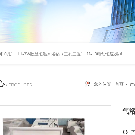
列10孔）
HH-3W数显恒温水浴锅（三孔三温）
JJ-1B电动恒速搅拌器
S
心
您的位置：
首页
-
产
/ PRODUCTS
气