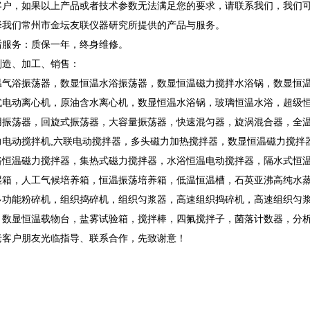
客户，如果以上产品或者技术参数无法满足您的要求，请联系我们，我们
择我们常州市金坛友联仪器研究所提供的产品与服务。
后服务：质保一年，终身维修。
制造、加工、销售：
温气浴振荡器，数显恒温水浴振荡器，数显恒温磁力搅拌水浴锅，数显恒
式电动离心机，原油含水离心机，数显恒温水浴锅，玻璃恒温水浴，超级
用振荡器，回旋式振荡器，大容量振荡器，快速混匀器，旋涡混合器，全温
力电动搅拌机,六联电动搅拌器，多头磁力加热搅拌器，数显恒温磁力搅拌
浴恒温磁力搅拌器，集热式磁力搅拌器，水浴恒温电动搅拌器，隔水式恒
湿箱，人工气候培养箱，恒温振荡培养箱，低温恒温槽，石英亚沸高纯水
多功能粉碎机，组织捣碎机，组织匀浆器，高速组织捣碎机，高速组织匀
，数显恒温载物台，盐雾试验箱，搅拌棒，四氟搅拌子，菌落计数器，分
老客户朋友光临指导、联系合作，先致谢意！