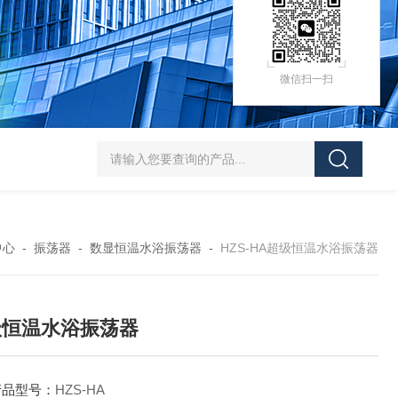
微信扫一扫
HZ-D（Ⅲ）循环水式多用真空泵厂家价格
XK97-A菌落计数器生产厂家
XK
中心
-
振荡器
-
数显恒温水浴振荡器
-
HZS-HA超级恒温水浴振荡器
级恒温水浴振荡器
产品型号：
HZS-HA