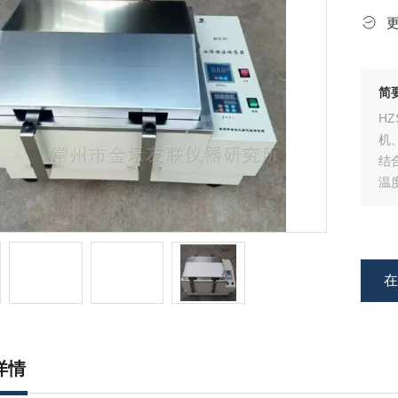
简
H
机
结
温
物
详情