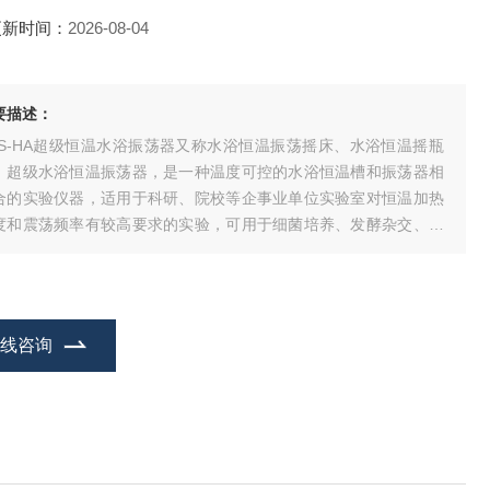
更新时间：
2026-08-04
要描述：
ZS-HA超级恒温水浴振荡器又称水浴恒温振荡摇床、水浴恒温摇瓶
、超级水浴恒温振荡器，是一种温度可控的水浴恒温槽和振荡器相
合的实验仪器，适用于科研、院校等企事业单位实验室对恒温加热
度和震荡频率有较高要求的实验，可用于细菌培养、发酵杂交、生
化学反应以及酶和组织研究等，还可用于其它恒温振荡混匀实验。
在线咨询