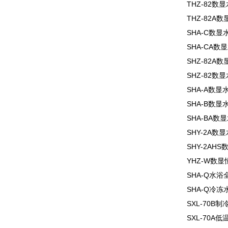
THZ-82
THZ-82A
SHA-C数
SHA-CA
SHZ-82
SHZ-82
SHA-A数
SHA-B数
SHA-BA
SHY-2A
SHY-2A
YHZ-W数
SHA-Q水
SHA-Q冷
SXL-70B
SXL-70A