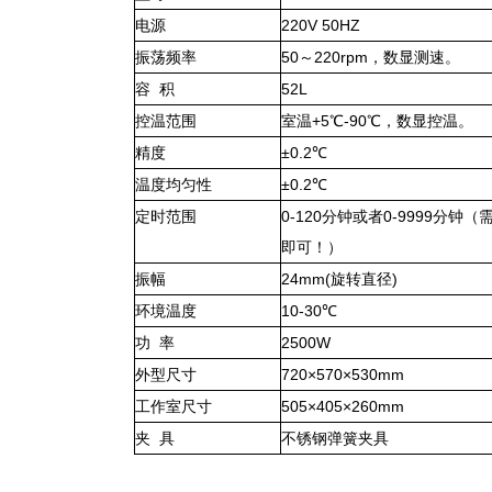
电源
220V 50HZ
振荡频率
50～220rpm，数显测速。
容 积
52L
控温范围
室温+5℃-90℃，数显控温。
精度
±0.2℃
温度均匀性
±0.2℃
定时范围
0-120分钟或者0-9999分钟
即可！）
振幅
24mm(旋转直径)
环境温度
10-30℃
功 率
2500W
外型尺寸
720×570×530mm
工作室尺寸
505×405×260mm
夹 具
不锈钢弹簧夹具
：