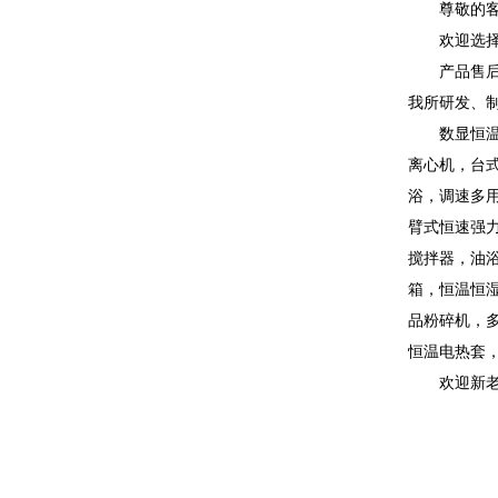
尊敬的
欢迎选
产品售
我所研发、
数显恒
离心机，台
浴，调速多
臂式恒速强
搅拌器，油
箱，恒温恒
品粉碎机，
恒温电热套
欢迎新