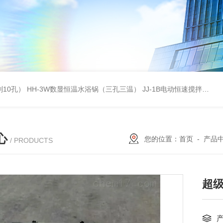
列10孔）
HH-3W数显恒温水浴锅（三孔三温）
JJ-1B电动恒速搅拌器
S
心
您的位置：
首页
-
产品
/ PRODUCTS
超