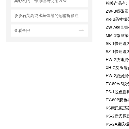
离心机的工作原理与使用方法
相关产品有:
ZW-B振荡器
谈谈石英高纯水蒸馏器的运输拆箱注意事项
KR-B药物振
ZW-A微量
查看全部
MM-1微量
SK-1快速混
SZ-1快速混
HW-2快速
XH-C旋涡混
HW-2旋涡
TY-80A/S
TS-1脱色摇
TY-80B脱
KS康氏振荡
KS-2康氏振
KS-2A康氏