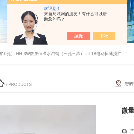
欢迎您！
来自局域网的朋友！有什么可以帮
助您的吗？
列10孔）
HH-3W数显恒温水浴锅（三孔三温）
JJ-1B电动恒速搅拌器
S
心
您的
/ PRODUCTS
微