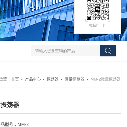
微信扫一扫
HZ-D（Ⅲ）循环水式多用真空泵厂家价格
XK97-A菌落计数器生产厂家
XK
位置：
首页
-
产品中心
-
振荡器
-
微量振荡器
-
MM-2微量振荡器
量振荡器
产品型号：
MM-2