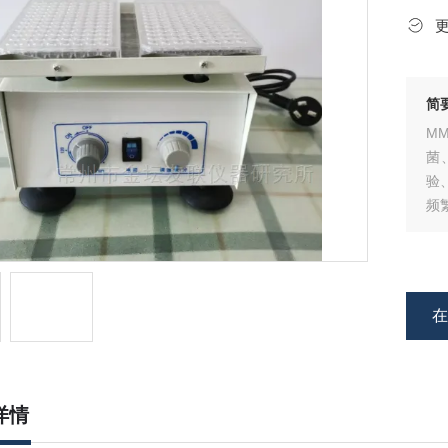
简
M
菌
验
频
详情