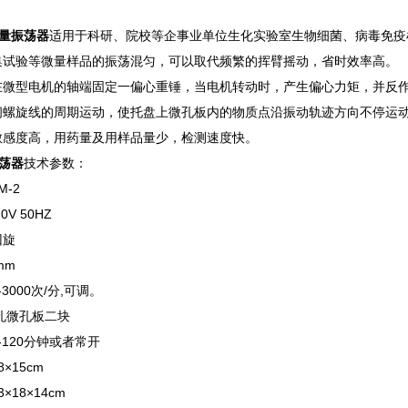
量振荡器
适用于科研、院校等企事业单位生化实验室生物细菌、病毒免疫
集试验等微量样品的振荡混匀，可以取代频繁的挥臂摇动，省时效率高。
在微型电机的轴端固定一偏心重锤，当电机转动时，产生偏心力矩，并反
闭螺旋线的周期运动，使托盘上微孔板内的物质点沿振动轨迹方向不停运
敏感度高，用药量及用样品量少，检测速度快。
荡器
技术参数：
-2
V 50HZ
回旋
mm
3000次/分,可调。
孔微孔板二块
-120分钟或者常开
×15cm
×18×14cm