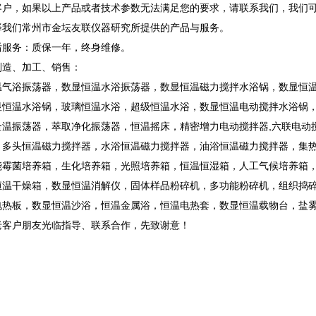
客户，如果以上产品或者技术参数无法满足您的要求，请联系我们，我们
择我们常州市金坛友联仪器研究所提供的产品与服务。
后服务：质保一年，终身维修。
制造、加工、销售：
温气浴振荡器，数显恒温水浴振荡器，数显恒温磁力搅拌水浴锅，数显恒
显恒温水浴锅，玻璃恒温水浴，超级恒温水浴，数显恒温电动搅拌水浴锅
全温振荡器，萃取净化振荡器，恒温摇床，精密增力电动搅拌器,六联电动
，多头恒温磁力搅拌器，水浴恒温磁力搅拌器，油浴恒温磁力搅拌器，集
能霉菌培养箱，生化培养箱，光照培养箱，恒温恒湿箱，人工气候培养箱
恒温干燥箱，数显恒温消解仪，固体样品粉碎机，多功能粉碎机，组织捣
电热板，数显恒温沙浴，恒温金属浴，恒温电热套，数显恒温载物台，盐
老客户朋友光临指导、联系合作，先致谢意！