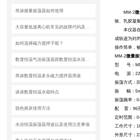
简谈微量振荡器如何使用
MM-2
微
验、乳胶凝
大容量低速离心机常见的故障代码及出现该故障的处置方法
本仪器
成轨迹为封
如何选择磁力搅拌子呢？
操作简单，
MM-2
微量振
数显恒温气浴振荡器跟数显恒温水浴振荡器有什么区别？
型 号：MM
电 源：220
简谈数显恒温多头磁力搅拌器用途
振荡方式：
振 幅：5
谈谈数显恒温水箱特点
振荡频率：0-
脱色摇床使用方法
配 置：96
定时范围：0
水浴恒温振荡器用途以及使用注意事项
工作尺寸：18
外形尺寸：23