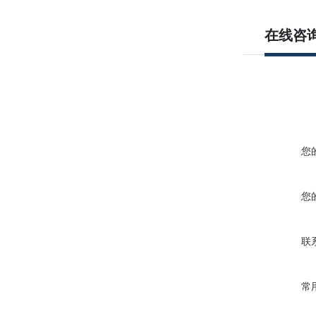
在线咨
您
您
联
常