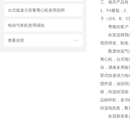
三、相关产品有
台式低速大容量离心机使用说明
1、F4量瓶，2
子（分A、B、C
电动匀浆机使用须知
尊敬的客户
欢迎选择我
查看全部
我所研发、制造
数显恒温气
离心机，台式电
浴，调速多用振
臂式恒速强力电
搅拌器，油浴恒
箱，恒温恒湿箱
品粉碎机，多功
恒温电热套，数
欢迎新老客