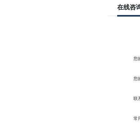
在线咨
您
您
联
常