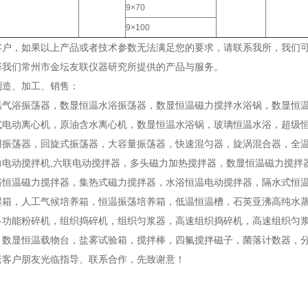
9×70
9×100
客户，如果以上产品或者技术参数无法满足您的要求，请联系我所，我们
择我们常州市金坛友联仪器研究所提供的产品与服务。
制造、加工、销售：
温气浴振荡器，数显恒温水浴振荡器，数显恒温磁力搅拌水浴锅，数显恒
式电动离心机，原油含水离心机，数显恒温水浴锅，玻璃恒温水浴，超级
用振荡器，回旋式振荡器，大容量振荡器，快速混匀器，旋涡混合器，全温
力电动搅拌机,六联电动搅拌器，多头磁力加热搅拌器，数显恒温磁力搅拌
浴恒温磁力搅拌器，集热式磁力搅拌器，水浴恒温电动搅拌器，隔水式恒
湿箱，人工气候培养箱，恒温振荡培养箱，低温恒温槽，石英亚沸高纯水
多功能粉碎机，组织捣碎机，组织匀浆器，高速组织捣碎机，高速组织匀
，数显恒温载物台，盐雾试验箱，搅拌棒，四氟搅拌磁子，菌落计数器，
老客户朋友光临指导、联系合作，先致谢意！