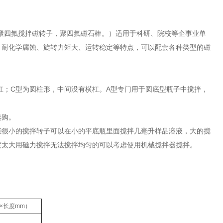
聚四氟搅拌磁转子，聚四氟磁石棒。）适用于科研、院校等企事业单
、耐化学腐蚀、旋转力矩大、运转稳定等特点，可以配套各种类型的磁
杠；C型为圆柱形，中间没有横杠。A型专门用于圆底型瓶子中搅拌，
选购。
些很小的搅拌转子可以在小的平底瓶里面搅拌几毫升样品溶液，大的搅
度太大用磁力搅拌无法搅拌均匀的可以考虑使用机械搅拌器搅拌。
×长度mm）