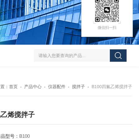
微信扫一扫
HZ-D（Ⅲ）循环水式多用真空泵厂家价格
XK97-A菌落计数器生产厂家
XK
位置：
首页
-
产品中心
-
仪器配件
-
搅拌子
-
B100四氟乙烯搅拌子
氟乙烯搅拌子
产品型号：
B100