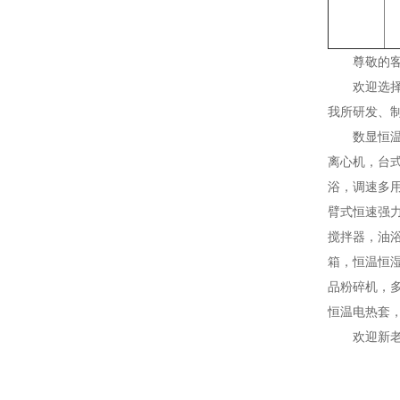
尊敬的
欢迎选
我所研发、
数显恒
离心机，台
浴，调速多
臂式恒速强
搅拌器，油
箱，恒温恒
品粉碎机，
恒温电热套
欢迎新