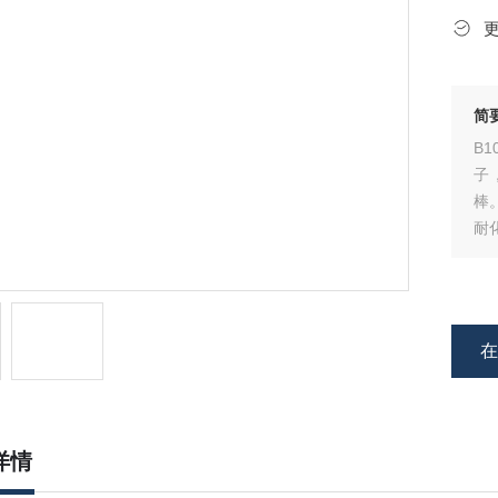
简
B
子
棒
耐
力
液
详情