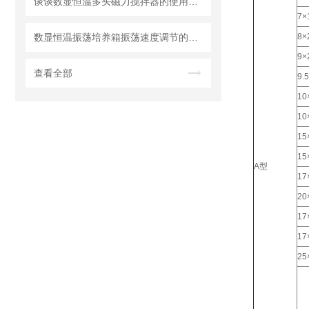
谈谈数显恒温多头磁力搅拌器的使用与注意事项
7×
数显恒温振荡培养箱振荡速度调节的实用方法
8×
9×
查看全部
9.
10
10
15
15
A型
17
20
17
17
25