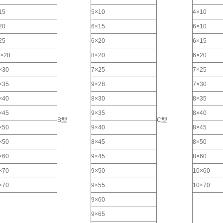
15
5×10
4×10
20
6×15
6×10
25
6×20
6×15
5×28
8×20
6×20
×30
7×25
7×25
×35
9×28
7×30
×40
8×30
8×35
×45
9×35
8×40
B型
C型
×50
9×40
8×45
×50
8×45
8×50
×60
9×45
8×60
×70
9×50
10×60
×70
9×55
10×70
9×60
9×65