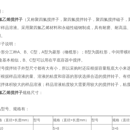
明：
氟乙烯
搅拌子
（又称聚四氟搅拌子，聚四氟搅拌转子，聚四氟搅拌磁子，
拌样品溶液。
采用聚四氟乙烯材料和永磁性磁钢制成，具有耐磨、耐高温
用。
拌子说明：
外形分三种A、B、C型，A型为菱形（橄榄形）；B型为圆柱形，中间带横
途基本相似，B、C型可以用在平底容器中搅拌。
型号搅拌转子外型尺寸都有大有小，所以采购时还应根据容量瓶底大小来
要根据样品溶液的量、溶液的粘度和容器的形状选择合适的搅拌转子。有
搅拌体积较大的样品溶液；样品溶液粘度较大需要用较大的搅拌转子，粘
氟乙烯
搅拌子
规格尺寸：
品型号、规格有：
格（直径×长度mm）
型号
规格（直径×长度mm）
型号
规格（直径
10
5×8
3×6