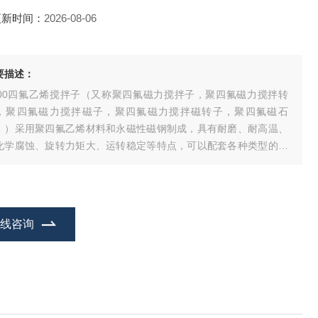
更新时间：
2026-08-06
要描述：
100四氟乙烯搅拌子（又称聚四氟磁力搅拌子，聚四氟磁力搅拌转
，聚四氟磁力搅拌磁子，聚四氟磁力搅拌磁转子，聚四氟磁石
。）采用聚四氟乙烯材料和永磁性磁钢制成，具有耐磨、耐高温、
化学腐蚀、旋转力矩大、运转稳定等特点，可以配套各种类型的磁
搅拌器使用。适用于科研、院校等企事业单位实验室搅拌样品溶
。
在线咨询