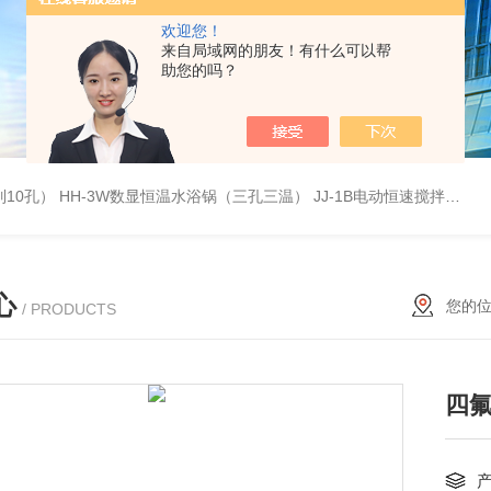
欢迎您！
来自局域网的朋友！有什么可以帮
助您的吗？
列10孔）
HH-3W数显恒温水浴锅（三孔三温）
JJ-1B电动恒速搅拌器
S
心
您的
/ PRODUCTS
四