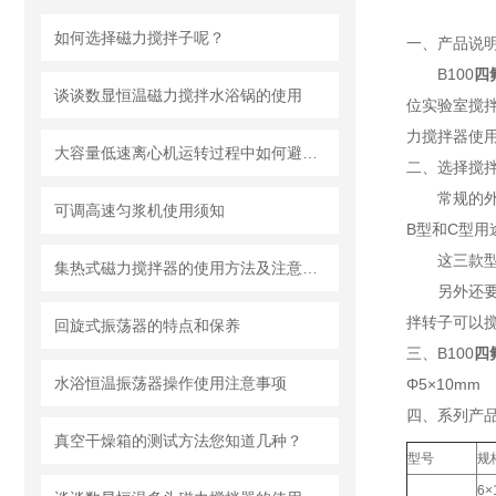
如何选择磁力搅拌子呢？
一、产品说
B100
四
谈谈数显恒温磁力搅拌水浴锅的使用
位实验室搅
力搅拌器使
大容量低速离心机运转过程中如何避免大幅度振动
二、选择搅
常规的
可调高速匀浆机使用须知
B型和C型用
这三款
集热式磁力搅拌器的使用方法及注意事项有哪些
另外还
拌转子可以
回旋式振荡器的特点和保养
三、B100
四
水浴恒温振荡器操作使用注意事项
Φ5×10mm
四、系列产
真空干燥箱的测试方法您知道几种？
型号
规
6×