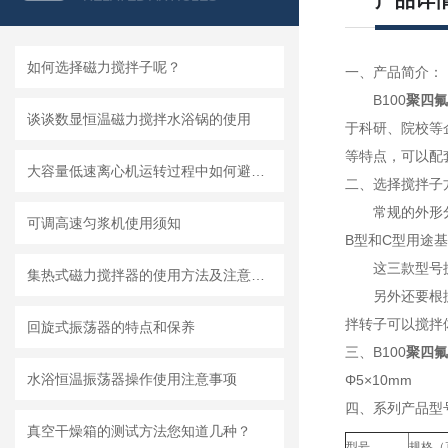
产品详
如何选择磁力搅拌子呢？
一、产品简介：
B100
聚
四氟
谈谈数显恒温磁力搅拌水浴锅的使用
于科研、院校等
等特点，可以配
大容量低速离心机运转过程中如何避免大幅度振动
二、选择搅拌子
常规的外形
可调高速匀浆机使用须知
B型和C型用途
这三款型号
集热式磁力搅拌器的使用方法及注意事项有哪些
另外还要根
拌转子可以搅拌
回旋式振荡器的特点和保养
三、B100
聚
四氟
水浴恒温振荡器操作使用注意事项
Φ5×10mm
四、系列产品型
真空干燥箱的测试方法您知道几种？
型号
规格（