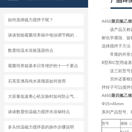
产品详
如何选择磁力搅拌子呢？
A45
0
聚
四氟乙烯
该产品又称
谈谈智能霉菌培养箱中电动调节阀的使用注意事项
耐化学腐蚀、旋
选择搅拌子方法
数显恒温水浴振荡器特点
常规的外形
B型和C型用途
霉菌培养箱基本日常维护的十一个要点
这三款型号
另外还要根
石英亚沸高纯水蒸馏器如何使用
拌转子可以搅拌
A450
聚
四氟乙烯
大容量低速离心机实验时如何防止气溶胶扩散吸入？
Φ15×45mm
谈谈数显恒温磁力搅拌水浴锅特点
系列产品型号、
型号
规格（
多头恒温磁力搅拌器的操作步骤说明