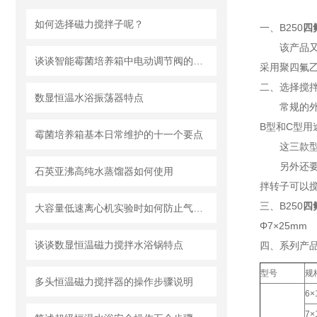
如何选择磁力搅拌子呢？
一、
B250
四
该产品
谈谈智能霉菌培养箱中电动调节阀的使用注意事项
采用聚四氟
二、选择搅
数显恒温水浴振荡器特点
常规的
B型和C型用
霉菌培养箱基本日常维护的十一个要点
这三款
另外还
石英亚沸高纯水蒸馏器如何使用
拌转子可以
三、B250
四
大容量低速离心机实验时如何防止气溶胶扩散吸入？
Φ7×25mm
谈谈数显恒温磁力搅拌水浴锅特点
四、系列产
型号
规
多头恒温磁力搅拌器的操作步骤说明
6×
7×