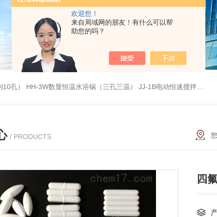
欢迎您！
来自局域网的朋友！有什么可以帮
助您的吗？
列10孔）
HH-3W数显恒温水浴锅（三孔三温）
JJ-1B电动恒速搅拌器
S
心
/ PRODUCTS
四