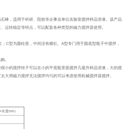
磁石棒，适用于科研、院校等企事业单位实验室搅拌样品溶液。该产品
大、运转稳定等特点，可以配套各种类型的磁力搅拌器使用。
杠；C型为圆柱形，中间没有横杠。A型专门用于圆底型瓶子中搅拌，
选购。
些很小的搅拌转子可以在小的平底瓶里面搅拌几毫升样品溶液，大的搅
度太大用磁力搅拌无法搅拌均匀的可以考虑使用机械搅拌器搅拌。
×长度mm）