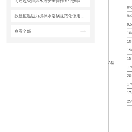
简述超级恒温水浴安全操作五个步骤
8×
数显恒温磁力搅拌水浴锅规范化使用操作规程
9×
9.
查看全部
10
10
15
15
A型
17
20
17
17
25