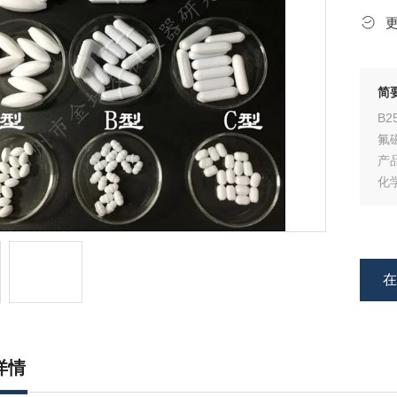
简
B
氟
产
化
搅
详情