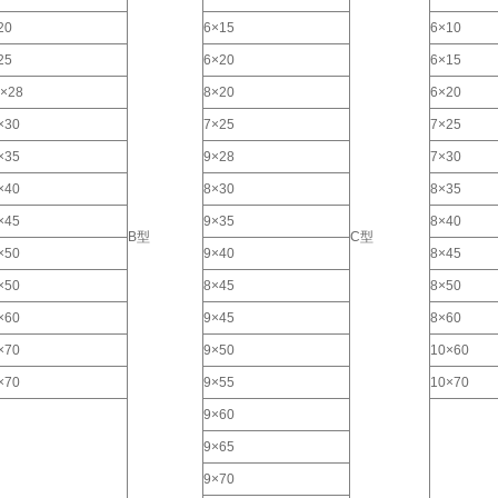
20
6×15
6×10
25
6×20
6×15
5×28
8×20
6×20
×30
7×25
7×25
×35
9×28
7×30
×40
8×30
8×35
×45
9×35
8×40
B型
C型
×50
9×40
8×45
×50
8×45
8×50
×60
9×45
8×60
×70
9×50
10×60
×70
9×55
10×70
9×60
9×65
9×70