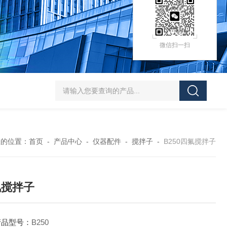
微信扫一扫
HZ-D（Ⅲ）循环水式多用真空泵厂家价格
XK97-A菌落计数器生产厂家
XK
您的位置：
首页
-
产品中心
-
仪器配件
-
搅拌子
-
B250四氟搅拌子
氟搅拌子
产品型号：
B250