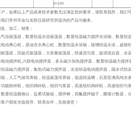
9×100
客户，如果以上产品或者技术参数无法满足您的要求，请联系我所，我们
择我们常州市金坛友联仪器研究所提供的产品与服务。
制造、加工、销售：
温气浴振荡器，数显恒温水浴振荡器，数显恒温磁力搅拌水浴锅，数显恒
式电动离心机，原油含水离心机，数显恒温水浴锅，玻璃恒温水浴，超级
用振荡器，回旋式振荡器，大容量振荡器，快速混匀器，旋涡混合器，全温
力电动搅拌机,六联电动搅拌器，多头磁力加热搅拌器，数显恒温磁力搅拌
浴恒温磁力搅拌器，集热式磁力搅拌器，水浴恒温电动搅拌器，隔水式恒
湿箱，人工气候培养箱，恒温振荡培养箱，低温恒温槽，石英亚沸高纯水
多功能粉碎机，组织捣碎机，组织匀浆器，高速组织捣碎机，高速组织匀
，数显恒温载物台，盐雾试验箱，搅拌棒，四氟搅拌磁子，菌落计数器，
老客户朋友光临指导、联系合作，先致谢意！