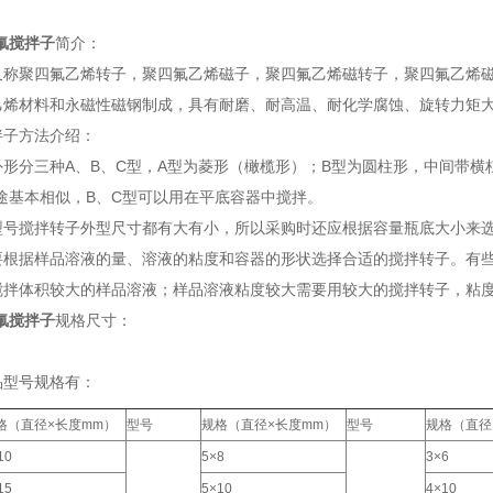
氟
搅拌子
简介：
又称聚四氟乙烯转子，聚四氟乙烯磁子，聚四氟乙烯磁转子，聚四氟乙烯
乙烯材料和永磁性磁钢制成，具有耐磨、耐高温、耐化学腐蚀、旋转力矩
拌子方法介绍：
外形分三种A、B、C型，A型为菱形（橄榄形）；B型为圆柱形，中间带横
途基本相似，B、C型可以用在平底容器中搅拌。
型号搅拌转子外型尺寸都有大有小，所以采购时还应根据容量瓶底大小来
要根据样品溶液的量、溶液的粘度和容器的形状选择合适的搅拌转子。有
搅拌体积较大的样品溶液；样品溶液粘度较大需要用较大的搅拌转子，粘
氟
搅拌子
规格尺寸：
品型号规格有：
格（直径×长度mm）
型号
规格（直径×长度mm）
型号
规格（直径
10
5×8
3×6
15
5×10
4×10