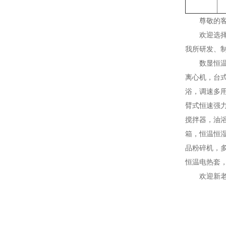
尊敬的
欢迎选
我所研发、
数显恒
离心机，台
浴，调速多
臂式恒速强
搅拌器，油
箱，恒温恒
品粉碎机，
恒温电热套
欢迎新