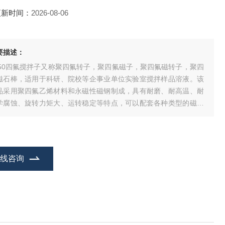
更新时间：
2026-08-06
要描述：
250四氟搅拌子又称聚四氟转子，聚四氟磁子，聚四氟磁转子，聚四
磁石棒，适用于科研、院校等企事业单位实验室搅拌样品溶液。该
品采用聚四氟乙烯材料和永磁性磁钢制成，具有耐磨、耐高温、耐
学腐蚀、旋转力矩大、运转稳定等特点，可以配套各种类型的磁力
拌器使用。
在线咨询