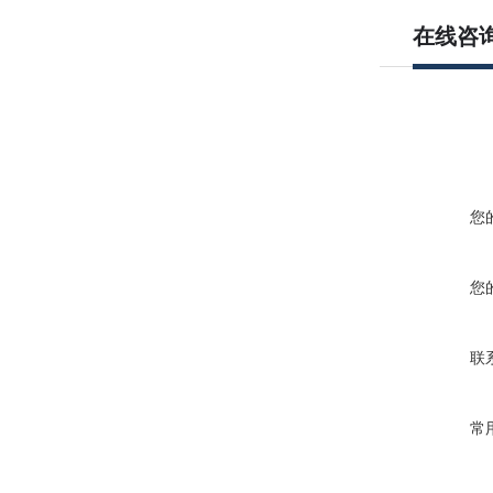
在线咨
您
您
联
常