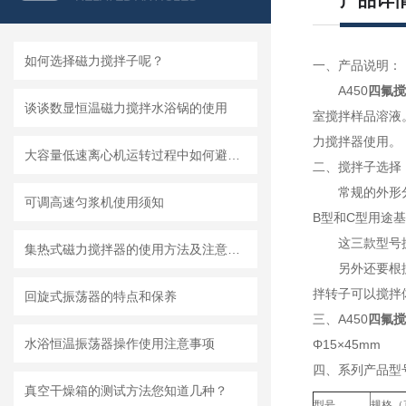
产品详
如何选择磁力搅拌子呢？
一、产品说明：
A450
四氟
搅
谈谈数显恒温磁力搅拌水浴锅的使用
室搅拌样品溶液
力搅拌器使用。
大容量低速离心机运转过程中如何避免大幅度振动
二、搅拌子选择
常规的外形
可调高速匀浆机使用须知
B型和C型用途
这三款型号
集热式磁力搅拌器的使用方法及注意事项有哪些
另外还要根
拌转子可以搅拌
回旋式振荡器的特点和保养
三、A450
四氟
搅
水浴恒温振荡器操作使用注意事项
Φ15×45mm
四、系列产品型
真空干燥箱的测试方法您知道几种？
型号
规格（