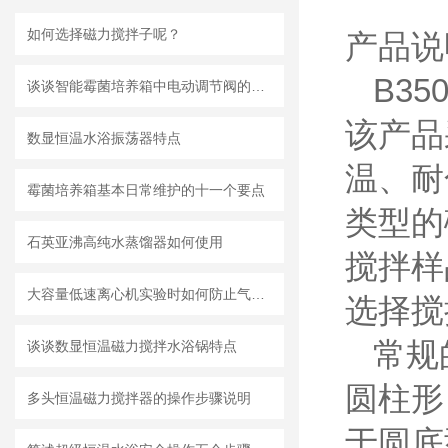
如何选择磁力搅拌子呢？
产品说
B35
谈谈智能霉菌培养箱中电动调节阀的使用注意事项
该产品
数显恒温水浴振荡器特点
温、耐
霉菌培养箱基本日常维护的十一个要点
类型的
石英亚沸高纯水蒸馏器如何使用
搅拌样
大容量低速离心机实验时如何防止气溶胶扩散吸入？
选择搅
常规
谈谈数显恒温磁力搅拌水浴锅特点
圆柱形
多头恒温磁力搅拌器的操作步骤说明
于圆底