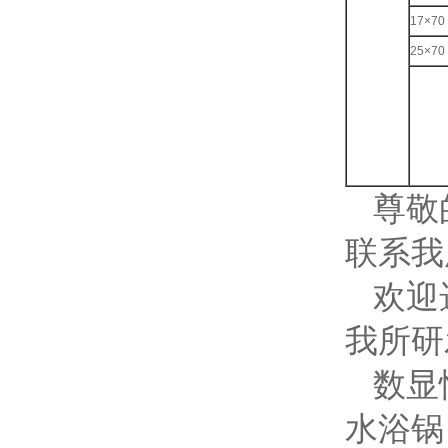
17×70
25×70
尊敬
联系我
欢迎
我所研
数显
水浴锅