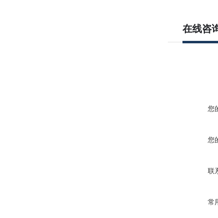
在线咨
您
您
联
常