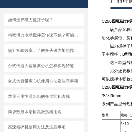
产品详
如何选择磁力搅拌子呢？
C250
四氟磁力
该产品又称
精密增力电动搅拌器转速不稳？可能是这几个零件坏了
耐化学腐蚀、旋
磁力搅拌子
提升实验效率：了解多头磁力加热搅拌器的优势
子中搅拌，B型
这三款型号
台式低速大容量离心机怎样实现转速校准
另外还要根
可以搅拌体积较
台式大容量离心机使用方法及注意事项
C250
四氟磁力
Φ7×25mm
数显三用恒温水箱的多功能化表现
系列产品型号规
简谈数显水浴恒温振荡器用途
型号
规格（
6×10
高速粉碎机使用方法及注意事项