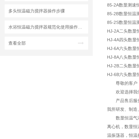
85-2A数显测
多头恒温磁力搅拌器操作步骤
85-2B数显恒
85-2S数显恒
水浴恒温磁力搅拌器规范化使用操作规程
HJ-2A二头数
HJ-4A四头数
查看全部
HJ-6A六头数
HJ-8A八头数
HJ-2B二头数
HJ-6B六头数
尊敬的客户
欢迎选择我
产品售后服
我所研发、制造
数显恒温气
离心机，数显恒
温振荡器，恒温