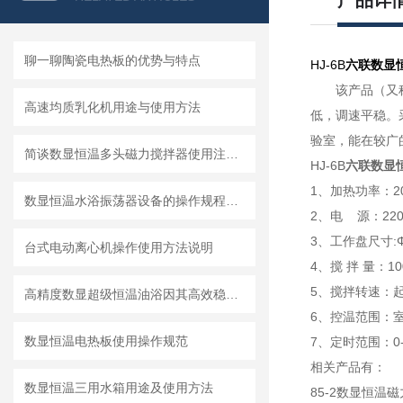
产品详
聊一聊陶瓷电热板的优势与特点
HJ-6B
六联
数显
该产品（又
高速均质乳化机用途与使用方法
低，调速平稳。
验室，
能在较广
简谈数显恒温多头磁力搅拌器使用注意事项
HJ-6B
六联
数显
1、
加热功率：2
数显恒温水浴振荡器设备的操作规程说明
2、电 源：220V
3、工作盘尺寸:
台式电动离心机操作使用方法说明
4、搅 拌 量：100
5、搅拌转速：起动
高精度数显超级恒温油浴因其高效稳定的性能而备受关注和青睐
6、控温范围：室
数显恒温电热板使用操作规范
7、定时范围：0-
相关产品有：
数显恒温三用水箱用途及使用方法
85-2数显恒温