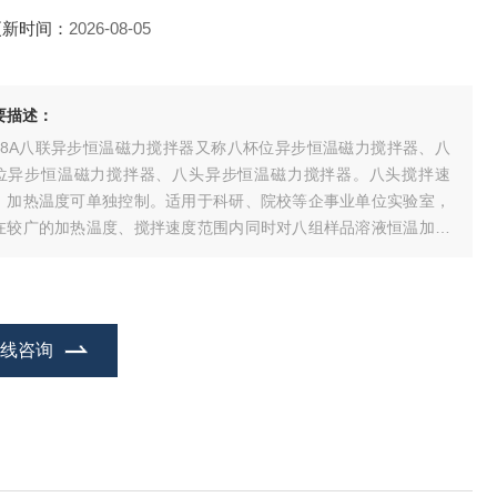
更新时间：
2026-08-05
要描述：
J-8A八联异步恒温磁力搅拌器又称八杯位异步恒温磁力搅拌器、八
位异步恒温磁力搅拌器、八头异步恒温磁力搅拌器。八头搅拌速
、加热温度可单独控制。适用于科研、院校等企事业单位实验室，
在较广的加热温度、搅拌速度范围内同时对八组样品溶液恒温加热
拌，省时效率高，尤其适合小体积样品恒温搅拌。
在线咨询