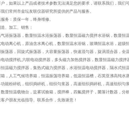
客户，如果以上产品或者技术参数无法满足您的要求，请联系我们，我们
择我们常州市金坛友联仪器研究所提供的产品与服务。
后服务：质保一年，终身维修。
制造、加工、销售：
温气浴振荡器，数显恒温水浴振荡器，数显恒温磁力搅拌水浴锅，数显恒
式电动离心机，原油含水离心机，数显恒温水浴锅，玻璃恒温水浴，超级
用振荡器，回旋式振荡器，大容量振荡器，快速混匀器，旋涡混合器，全温
力电动搅拌机,六联电动搅拌器，多头磁力加热搅拌器，数显恒温磁力搅拌
浴恒温磁力搅拌器，集热式磁力搅拌器，水浴恒温电动搅拌器，隔水式恒
湿箱，人工气候培养箱，恒温振荡培养箱，低温恒温槽，石英亚沸高纯水
多功能粉碎机，组织捣碎机，组织匀浆器，高速组织捣碎机，高速组织匀
，数显恒温载物台，盐雾试验箱，搅拌棒，四氟搅拌子，菌落计数器，分
老客户朋友光临指导、联系合作，先致谢意！