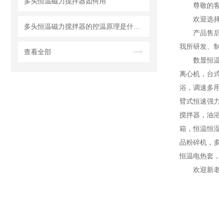
多头恒温磁力搅拌器如何用
尊敬的
欢迎选
多头恒温磁力搅拌器的控温原理是什么？
产品售
我所研发、
查看全部
数显恒
离心机，台
浴，调速多
臂式恒速强
搅拌器，油
箱，恒温恒
品粉碎机，
恒温电热套
欢迎新