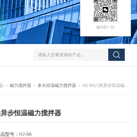
微信扫一扫
HZ-D（Ⅲ）循环水式多用真空泵厂家价格
XK97-A菌落计数器生产厂家
XK
心
-
磁力搅拌器
-
多头恒温磁力搅拌器
-
HJ-8A八联异步恒温磁力搅拌器
联异步恒温磁力搅拌器
产品型号：
HJ-8A