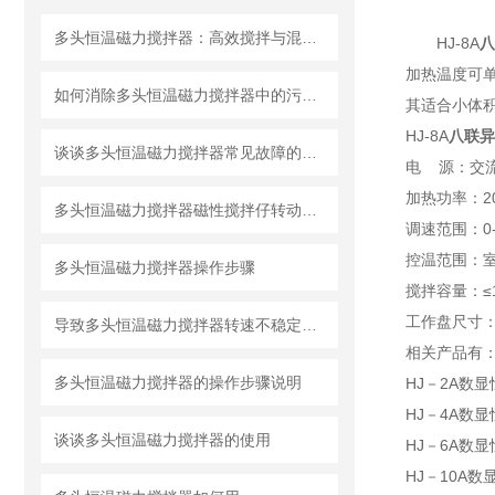
多头恒温磁力搅拌器：高效搅拌与混合的化学利器
HJ-8A
八
加热温度可
如何消除多头恒温磁力搅拌器中的污染物？
其适合小体
HJ-8A
八联异
谈谈多头恒温磁力搅拌器常见故障的避免出错方法
电 源：交流2
加热功率：2
多头恒温磁力搅拌器磁性搅拌仔转动原理
调速范围：0
控温范围：室
多头恒温磁力搅拌器操作步骤
搅拌容量：≤10
工作盘尺寸：Φ
导致多头恒温磁力搅拌器转速不稳定的因素有哪些？
相关产品有
多头恒温磁力搅拌器的操作步骤说明
HJ－2A数
HJ－4A数
谈谈多头恒温磁力搅拌器的使用
HJ－6A数
HJ－10A