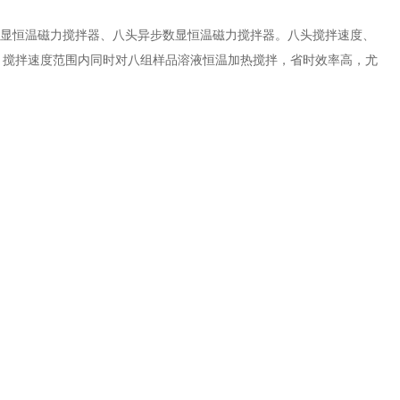
显恒温磁力搅拌器、八头异步数显恒温磁力搅拌器。八头搅拌速度、
、搅拌速度范围内同时对八组样品溶液恒温加热搅拌，省时效率高，尤