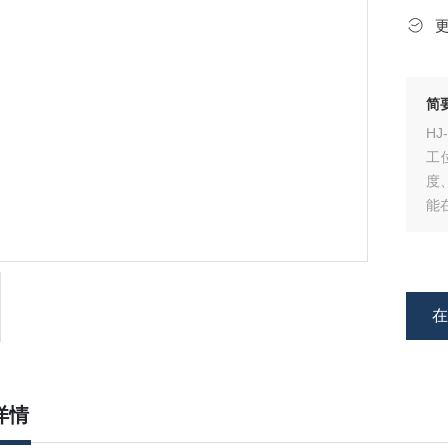
简
H
工
度
能
搅
详情