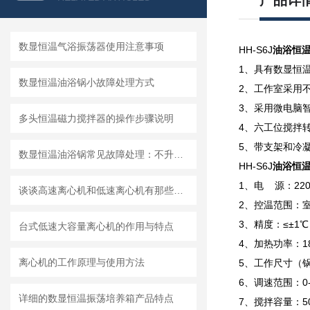
产品详
数显恒温气浴振荡器使用注意事项
HH-S6J
油浴恒
1、具有数显恒
数显恒温油浴锅小故障处理方式
2、工作室采用
3、采用微电脑
多头恒温磁力搅拌器的操作步骤说明
4、六工位搅拌
5、带支架和冷
数显恒温油浴锅常见故障处理：不升温、控温不准、漏油解决
HH-S6J
油浴恒
1、电 源：220V
谈谈高速离心机和低速离心机有那些区别？
2、控温范围：室
3、精度：≤±1℃
台式低速大容量离心机的作用与特点
4、加热功率：18
离心机的工作原理与使用方法
5、工作尺寸（锅）
6、调速范围：0
详细的数显恒温振荡培养箱产品特点
7、搅拌容量：50