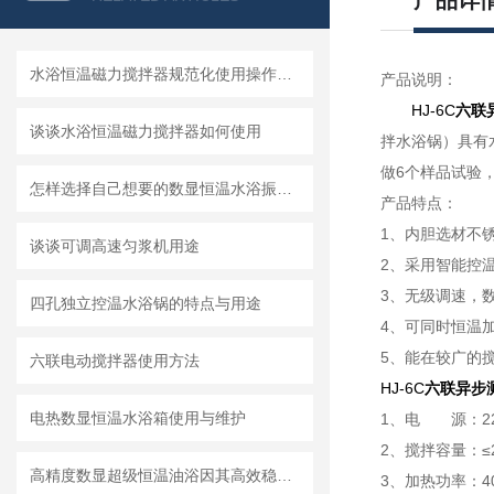
产品详
水浴恒温磁力搅拌器规范化使用操作规程
产品说明：
HJ-6C
六联
谈谈水浴恒温磁力搅拌器如何使用
拌水浴锅）具有
做6个样品试验
怎样选择自己想要的数显恒温水浴振荡器
产品特点：
1、内胆选材不
谈谈可调高速匀浆机用途
2、采用智能控
3、无级调速，
四孔独立控温水浴锅的特点与用途
4、可同时恒温
5、能在较广的
六联电动搅拌器使用方法
HJ-6C
六联异步
电热数显恒温水浴箱使用与维护
1、电 源：220
2、搅拌容量：≤20
高精度数显超级恒温油浴因其高效稳定的性能而备受关注和青睐
3、加热功率：40