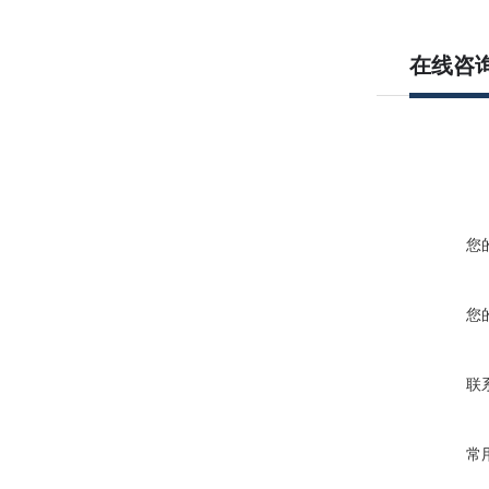
在线咨
您
您
联
常