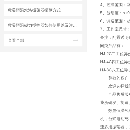
4、控温范围：室
数显恒温水浴振荡器振荡方式
5、波动度：≤±0
6、调速范围：起
数显恒温磁力搅拌器如何使用以及注意事项
7、工作室尺寸
备注：配置透明
查看全部
同类产品有：
HJ-2C二
工位异
HJ-4C四
工位异
HJ-8C八
工位异
尊敬的客户
欢迎选择我
产品售后服
我所研发、制造
数显恒温气
机，台式电动离
速多用振荡器，