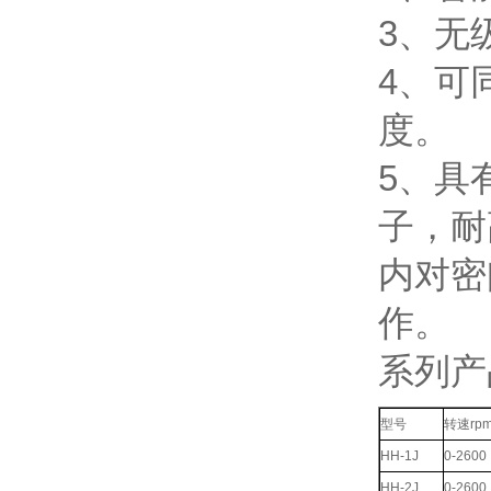
3、无
4、可
度。
5、具
子，耐
内对密
作。
系列产
型号
转速rp
HH-1J
0-2600
HH-2J
0-2600