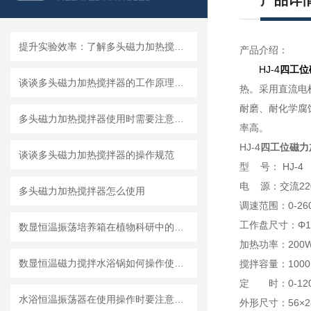
产品详
提升实验效率：了解多头磁力加热搅拌器的优势
产品介绍：
HJ-4
四工位
谈谈多头磁力加热搅拌器的工作原理、优点以及应用
热。采用直流电
耐磨、耐化学腐
多头磁力加热搅拌器使用时需要注意哪些内容
率高。
HJ-4
四工位磁力
谈谈多头磁力加热搅拌器的操作规范
型 号： HJ-4
电 源：交流220
多头磁力加热搅拌器怎么使用
调速范围：0-26
工作盘尺寸：
Φ
数显恒温振荡培养箱在植物科研中的关键作用
加热功率：200W
数显恒温磁力搅拌水浴锅如何操作使用?
搅拌容量：1000m
定 时：0-12
水浴恒温振荡器在使用操作时要注意些什么呢？
外形尺寸：56×28