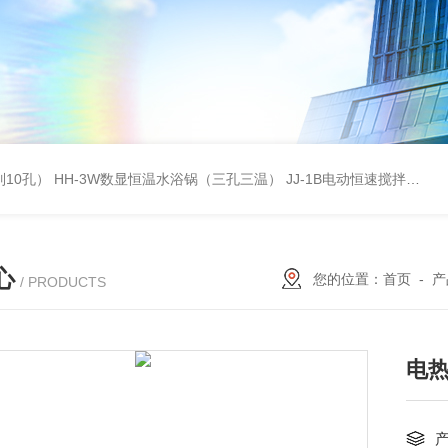
列10孔）
HH-3W数显恒温水浴锅（三孔三温）
JJ-1B电动恒速搅拌器
S
心
您的位置：
首页
-
产
/ PRODUCTS
电