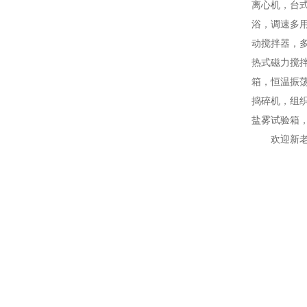
离心机，台
浴，调速多
动搅拌器，
热式磁力搅
箱，恒温振
捣碎机，组
盐雾试验箱
欢迎新