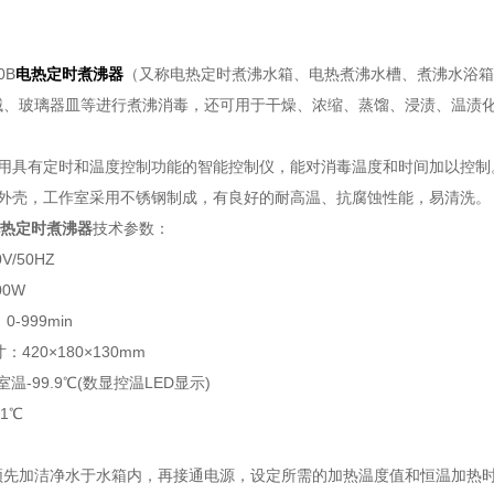
0B
电热定时煮沸器
（又称电热定时煮沸水箱、电热煮沸水槽、煮沸水浴箱
械、玻璃器皿等进行煮沸消毒，还可用于干燥、浓缩、蒸馏、浸渍、温渍
采用具有定时和温度控制功能的智能控制仪，能对消毒温度和时间加以控制
板外壳，工作室采用不锈钢制成，有良好的耐高温、抗腐蚀性能，易清洗。
热定时煮沸器
技术参数：
V/50HZ
00W
0-999min
：420×180×130mm
室温-99.9℃(数显控温LED显示)
.1℃
须先加洁净水于水箱内，再接通电源，设定所需的加热温度值和恒温加热