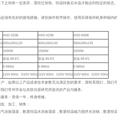
上下之间有一定差异，需经过加热、恒温转换后水温才能达到恒定的状态
源必须有良好的接地措施。请安操作程序操作。使用后请保持机身和锅内
：
HXD-320B
HXD-420B
HXD-600B
)
300x160x120
400x180x130
580x280x130
1000W
1500W
2000W
室温-99.9℃
室温-99.9℃
室温-99.9℃
0-999分
0-999分
0-999分
110V 60Hz /220V 50Hz
110V 60Hz /220V 50Hz
110V 60Hz /220V 50Hz
客户，如果以上产品或者技术参数无法满足您的要求，请联系我们，我们
择我们常州市金坛友联仪器研究所提供的产品与服务。
后服务：质保一年，终身维修。
制造、加工、销售：
温气浴振荡器，数显恒温水浴振荡器，数显恒温磁力搅拌水浴锅，数显恒