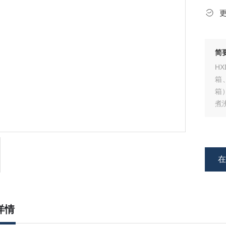
简
H
箱
箱
煮
品
详情