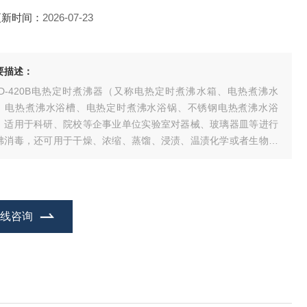
更新时间：
2026-07-23
要描述：
XD-420B电热定时煮沸器（又称电热定时煮沸水箱、电热煮沸水
、电热煮沸水浴槽、电热定时煮沸水浴锅、不锈钢电热煮沸水浴
）适用于科研、院校等企事业单位实验室对器械、玻璃器皿等进行
沸消毒，还可用于干燥、浓缩、蒸馏、浸渍、温渍化学或者生物制
以及其它水浴恒温加热。
在线咨询