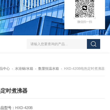
微信扫一扫
HZ-D（Ⅲ）循环水式多用真空泵厂家价格
XK97-A菌落计数器生产厂家
XK
品中心
-
水浴锅/水箱
-
数显恒温水箱
-
HXD-420B电热定时煮沸器
热定时煮沸器
产品型号：
HXD-420B