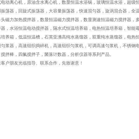
式电动离心机，原油含水离心机，数显恒温水浴锅，玻璃恒温水浴，超级
用振荡器，回旋式振荡器，大容量振荡器，快速混匀器，旋涡混合器，全温
多头磁力加热搅拌器，数显恒温磁力搅拌器，数显测速恒温磁力搅拌器，
拌器，水浴恒温电动搅拌器，隔水式恒温培养箱，电热恒温培养箱，智能
荡培养箱，低温恒温槽，石英亚沸高纯水蒸馏器，双重纯水蒸馏器，电热
织匀浆器，高速组织捣碎机，高速组织匀浆机，可调高速匀浆机，不锈钢
，搅拌棒，四氟搅拌子，菌落计数器，分析仪器等系列产品。
老客户朋友光临指导、联系合作，先致谢意！