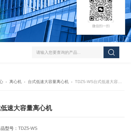
微信扫一扫
HZ-D（Ⅲ）循环水式多用真空泵厂家价格
XK97-A菌落计数器生产厂家
XK
心
-
离心机
-
台式低速大容量离心机
-
TDZ5-WS台式低速大容量离心机
式低速大容量离心机
产品型号：
TDZ5-WS