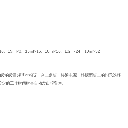
、15ml×8、15ml×16、10ml×16、10ml×24、10ml×32
物质的质量须基本相等，合上盖板，接通电源，根据面板上的指示选择
设定的工作时间时会自动发出报警声。