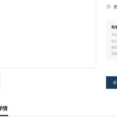
简
T
台
验
实
备
详情