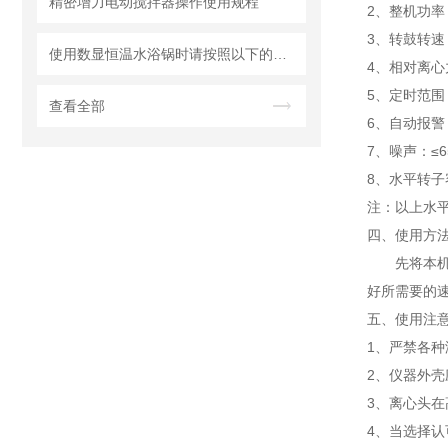
精密增力电动搅拌器操作使用规程
2、整机功率：
3、转鼓转速
使用数显恒温水浴锅时请按照以下的规定操作
4、相对离心力
5、定时范围：
查看全部
6、自动报警
7、噪声：≤6
8、水平转子容量
注：以上水
四、使用方
先将本
好所需要的
五、使用注
1、严禁各
2、仪器外
3、离心头
4、当选择认