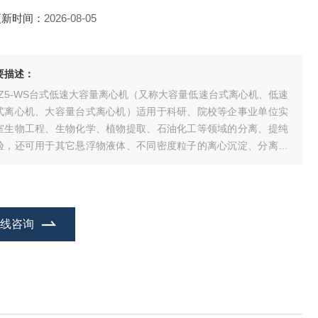
更新时间：
2026-08-05
要描述：
DZ5-WS台式低速大容量离心机（又称大容量低速台式离心机、低速
式离心机、大容量台式离心机）适用于科研、院校等企事业单位实
室生物工程、生物化学、植物提取、石油化工等领域的分离、提纯
验，还可用于其它悬浮物液体、不同密度粒子的离心沉淀、分离制
。
在线咨询