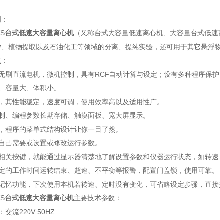
明：
WS
台式低速大容量离心机
（又称台式大容量低速离心机、大容量台式低速
学、植物提取以及石油化工等领域的分离、提纯实验，还可用于其它悬浮
点：
用无刷直流电机，微机控制，具有RCF自动计算与设定；设有多种程序保
观、容量大、体积小。
全，其性能稳定，速度可调，使用效率高以及适用性广。
控制、编程参数长期存储、触摸面板、宽大屏显示。
单，程序的菜单式结构设计让你一目了然。
按自己需要或设置或修改运行参数。
按相关按键，就能通过显示器清楚地了解设置参数和仪器运行状态，如转速
设定的工作时间运转结束、超速、不平衡等报警，配置门盖锁，使用可靠。
记忆功能，下次使用本机若转速、定时没有变化，可省略设定步骤，直接按
S
台式低速大容量离心机
主要技术参数：
交流220V 50HZ