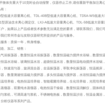
平衡体失重大于10克时会自动报警，仪器停止工作,请你重新平衡加注离
品有：
400型低速大容量离心机、TDL-40B型低速大容量离心机、TD5A-WS低速
01型原油含水离心测定仪、LXJ-A低速大容量离心机、TDL-5B低速大容量离
客户，如果以上产品或者技术参数无法满足您的要求，请联系我们，我们
择我们常州市金坛友联仪器研究所提供的产品与服务。
后服务：质保一年，终身维修。
制造、加工、销售：
温气浴振荡器，数显恒温水浴振荡器，数显恒温磁力搅拌水浴锅，数显恒
显恒温水浴锅，玻璃恒温水浴，超级恒温水浴，数显恒温电动搅拌水浴锅
器，快速混匀器，旋涡混合器，全温振荡器，萃取净化振荡器，恒温摇床，
拌器，数显测速恒温磁力搅拌器，多头恒温磁力搅拌器，水浴恒温磁力搅
恒温培养箱，电热恒温培养箱，智能霉菌培养箱，生化培养箱，光照培养
水蒸馏器，双重纯水蒸馏器，电热恒温干燥箱，数显恒温消解仪，固体样
织匀浆机，可调高速匀浆机，不锈钢电热板，数显恒温沙浴，恒温金属浴
，分析仪器等系列产品。