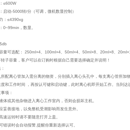
≤600W
：启动-5000转/分（可调，微机数显控制）
：≤4390xg
0~99min，数显。
5db
可选配： 250ml×4、100ml×4、50ml×4、50ml×8、20ml×8、20ml×16
平转子容量，客户可以在订购时根据自己需要选择确定并说明！
法：
机所配离心管加入需分离的物资，分别插入离心头孔中，每支离心管所加
速度和工作时间 ，再按认可键和启动键，此时离心机即开始工作。当到达
意事项：
种液体或其他杂物进入离心工作室内，否则会损坏主机。
壳应妥善接地，以免整机受潮影响而发生意外。
在高速运转时请不要随意打开上盖。
可错误时会自动报警,提醒你重新选择认可。