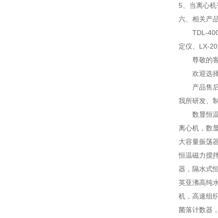
5、当离心机
六、
相关产
TDL-
定仪、LX-2
尊敬的
欢迎选
产品售
我所研发、
数显恒
离心机，数
大容量振荡
恒温磁力搅
器，隔水式
英亚沸高纯
机，高速组
菌落计数器