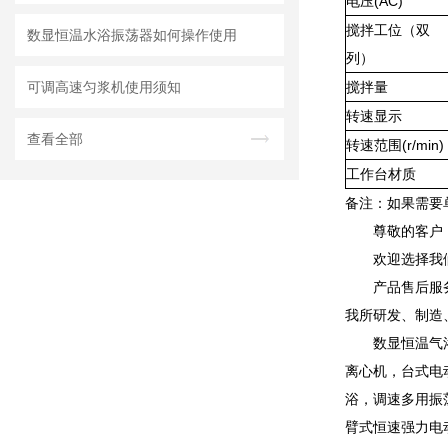
电压(AC)
搅拌工位（双
数显恒温水浴振荡器如何操作使用
列）
可调高速匀浆机使用须知
搅拌量
转速显示
查看全部
转速范围(r/min)
工作台材质
备注：如果需要
尊敬的客户
欢迎选择我
产品售后服
我所研发、制造
数显恒温气
离心机，台式电
浴，调速多用振
臂式恒速强力电