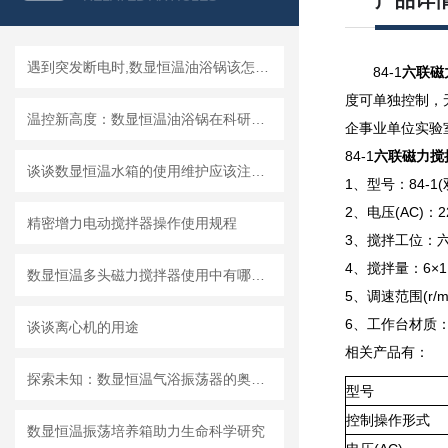
产品详
遇到突发断电时,数显恒温油浴锅该怎么处理
84-1
六联磁
度可单独控制，
温控新高度：数显恒温油浴锅在科研中的应用
企事业单位实验
84-1
六联磁力搅
谈谈数显恒温水箱的使用维护应该注意的地方
1、型号：84-
2、电压(AC)：2
精密增力电动搅拌器操作使用规程
3、搅拌工位：
4、搅拌量：6×1
数显恒温多头磁力搅拌器使用中有哪些要注意的？
5、调速范围(r
6、工作台材质
谈谈离心机的用途
相关产品有：
探索未知：数显恒温气浴振荡器的奥秘何在？
型号
控制操作形式
数显恒温振荡培养箱助力生命科学研究