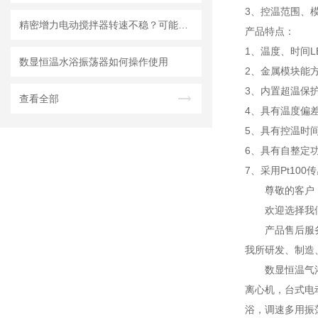
3、控温范围、
精密增力电动搅拌器转速不稳？可能是这几个零件坏了
产品特点：
1、温度、时间
数显恒温水浴振荡器如何操作使用
2、金属模块能
3、内置超温保
查看全部
4、具有温度偏
5、具有控温时
6、具有自整定
7、采用Pt100
尊敬的客户
欢迎选择我
产品售后服
我所研发、制造
数显恒温气
离心机，台式电
浴，调速多用振