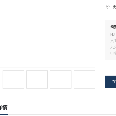
简
H
六
六
E
可
详情