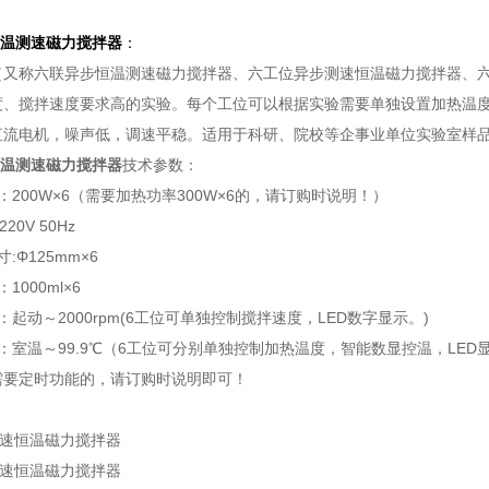
温测速磁力搅拌器
：
（又称六联异步恒温测速磁力搅拌器、六工位异步测速恒温磁力搅拌器、
度、搅拌速度要求高的实验。每个工位可以根据实验需要单独设置加热温度
直流电机，噪声低，调速平稳。适用于科研、院校等企事业单位实验室样
温测速磁力搅拌器
技术参数：
200W×6（需要
加热功率300W×6的，请订购时说明！
）
0V 50Hz
:Φ125mm×6
1000ml×6
：起动～2000rpm(6工位可单独控制搅拌速度，LED数字显示。)
室温～99.9℃（6
工位
可分别单独控制加热温度，智能数显控温，LED
需要定时功能的，请订购时说明即可！
：
显测速恒温磁力搅拌器
显测速恒温磁力搅拌器