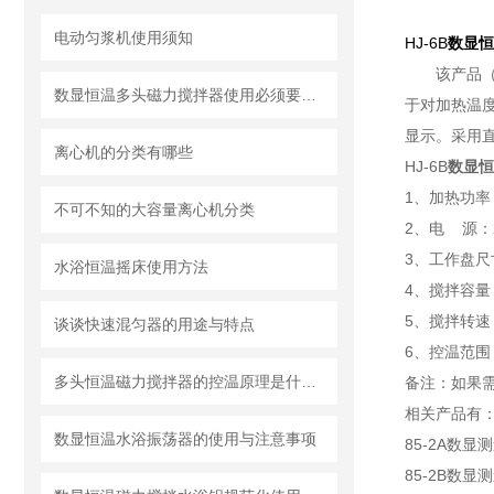
电动匀浆机使用须知
HJ-6B
数显恒
该产品
数显恒温多头磁力搅拌器使用必须要知道的
于对加热温
显示。采用
离心机的分类有哪些
HJ-6B
数显恒
1、
加热功率：
不可不知的大容量离心机分类
2、电 源：22
3、工作盘尺寸
水浴恒温摇床使用方法
4、搅拌容量：
5、搅拌转速
谈谈快速混匀器​的用途与特点
6、控温范围：
多头恒温磁力搅拌器的控温原理是什么？
备注：如果
相关产品有
数显恒温水浴振荡器的使用与注意事项
85-2A数
85-2B数