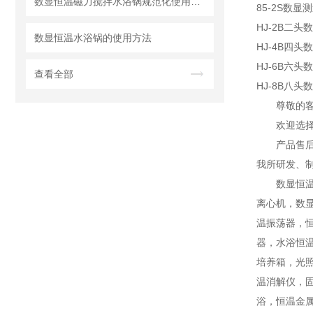
数显恒温磁力搅拌水浴锅规范化使用操作规程
85-2S数
HJ-2B二
数显恒温水浴锅的使用方法
HJ-4B四
HJ-6B六
查看全部
HJ-8B八
尊敬的
欢迎选
产品售
我所研发、
数显恒
离心机，数
温振荡器，
器，水浴恒
培养箱，光
温消解仪，
浴，恒温金