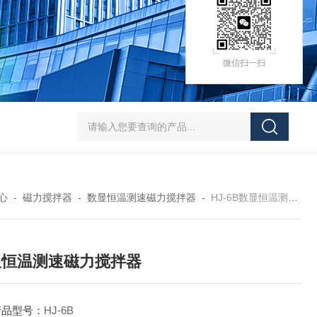
微信扫一扫
HZ-D（Ⅲ）循环水式多用真空泵厂家价格
XK97-A菌落计数器生产厂家
XK
心
-
磁力搅拌器
-
数显恒温测速磁力搅拌器
-
HJ-6B数显恒温测速磁力搅拌器
显恒温测速磁力搅拌器
产品型号：
HJ-6B