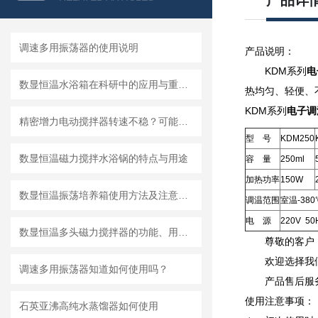
产品详
调速多用振荡器的使用说明
产品说明：
KDM系列
电
数显恒温水浴箱在科研中的应用与重要性
热均匀、轻便、
KDM系列
电子调
精密增力电动搅拌器转速不稳？可能是这几个零件坏了
型 号
KDM250
数显恒温磁力搅拌水浴锅的特点与用途
容 量
250ml
加热功率
150W
数显恒温振荡培养箱使用方法及注意事项
调温范围
室温-38
电 源
220V 50
数显恒温多头磁力搅拌器的功能、用途和使用讲解
尊敬的客户
欢迎选择我
调速多用振荡器知道如何使用吗？
产品售后服
使用注意事项：
石英亚沸高纯水蒸馏器如何使用