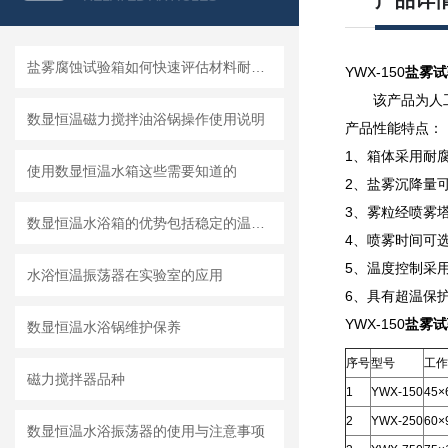
产品详
盐雾腐蚀试验箱如何快速评估材料耐腐蚀性？
YWX-150
盐雾试
该产品为人
数显恒温磁力搅拌油浴锅操作使用说明
产品性能特点：
1、箱体采用耐
使用数显恒温水箱这些需要知道的
2、盐雾沉降量
3、雾粒经喷雾
数显恒温水浴箱的优势包括稳定的温度控制、易操作和广泛的应用范围
4、喷雾时间可
5、温度控制采
水浴恒温振荡器在实验室的应用
6、具有超温保
YWX-150
盐雾试
数显恒温水浴锅维护保养
序号
型号
工作
磁力搅拌器品种
1
YWX-150
45×
2
YWX-250
60×
数显恒温水浴振荡器的使用与注意事项