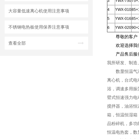
3
YWX-750
75×
4
YWX-010
85×
大容量低速离心机使用注意事项
5
YWX-016
85×
不锈钢电热板使用保养注意事项
6
YWX-020
90×
尊敬的客户
查看全部
欢迎选择我
产品售后服
我所研发、制造
数显恒温气
离心机，台式电
浴，调速多用振
臂式恒速强力电
搅拌器，油浴恒
箱，恒温恒湿箱
品粉碎机，多功
恒温电热套，数