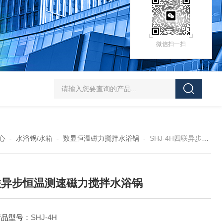
微信扫一扫
HZ-D（Ⅲ）循环水式多用真空泵厂家价格
XK97-A菌落计数器生产厂家
XK
心
-
水浴锅/水箱
-
数显恒温磁力搅拌水浴锅
-
SHJ-4H四联异步恒温测速磁力搅拌水浴锅
联异步恒温测速磁力搅拌水浴锅
产品型号：
SHJ-4H