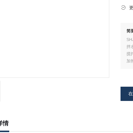
简
S
拌
搅
加
事
恒
详情