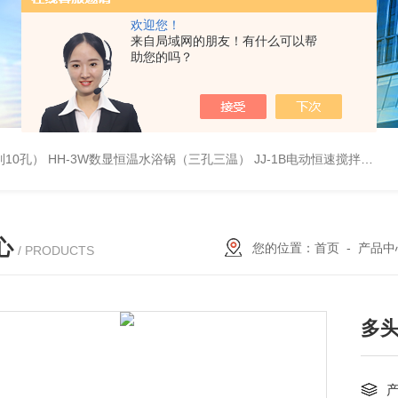
欢迎您！
来自局域网的朋友！有什么可以帮
助您的吗？
列10孔）
HH-3W数显恒温水浴锅（三孔三温）
JJ-1B电动恒速搅拌器
S
心
您的位置：
首页
-
产品中
/ PRODUCTS
多