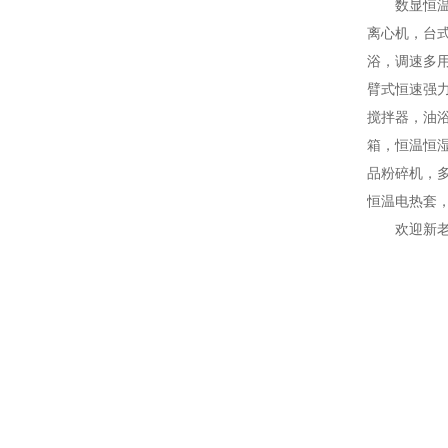
数显恒
离心机，台
浴，调速多
臂式恒速强
搅拌器，油
箱，恒温恒
品粉碎机，
恒温电热套
欢迎新