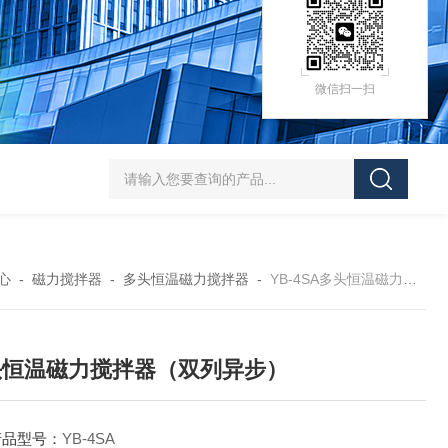
微信扫一扫
HZ-D（Ⅲ）循环水式多用真空泵厂家价格
XK97-A菌落计数器生产厂家
XK
心
-
磁力搅拌器
-
多头恒温磁力搅拌器
-
YB-4SA多头恒温磁力搅拌器（双列异步）
头恒温磁力搅拌器（双列异步）
产品型号：
YB-4SA