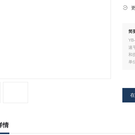
简
Y
速
和
单
液
品
详情