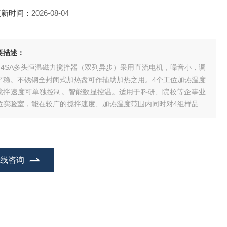
更新时间：
2026-08-04
要描述：
B-4SA多头恒温磁力搅拌器（双列异步）采用直流电机，噪音小，调
平稳。不锈钢全封闭式加热盘可作辅助加热之用。4个工位加热温度
搅拌速度可单独控制。智能数显控温。适用于科研、院校等企事业
位实验室，能在较广的搅拌速度、加热温度范围内同时对4组样品溶
进行恒温加热搅拌，省时效率高，尤其适合恒温搅拌小体积的样
。
在线咨询