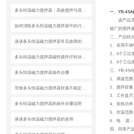
多头恒温磁力搅拌器：高效搅拌与混合的化学利器
一、
YB-4SA
该产品
如何消除多头恒温磁力搅拌器中的污染物？
较广的搅拌
二、产品特点
谈谈多头恒温磁力搅拌器常见故障的避免出错方法
1、采用不
2、4个工位
多头恒温磁力搅拌器磁性搅拌仔转动原理
3、4个工位
三、YB-4SA
多头恒温磁力搅拌器操作步骤
1、调速范围：
2、搅拌容量：
导致多头恒温磁力搅拌器转速不稳定的因素有哪些？
3、工作盘尺寸
多头恒温磁力搅拌器的操作步骤说明
4、加热功率：
5、控温范围
谈谈多头恒温磁力搅拌器的使用
6、电 源：22
四、同类产