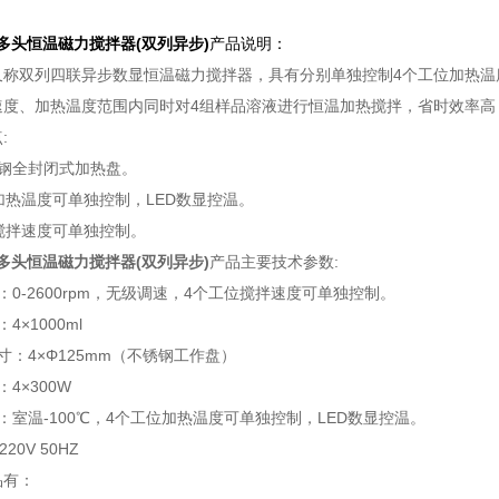
多头
恒温磁力搅拌器(双列异步)
产品说明：
又称双列四联异步数显恒温磁力搅拌器，具有分别单独控制4个工位加热温
速度、加热温度范围内同时对4组样品溶液进行恒温加热搅拌，省时效率高
:
锈钢全封闭式加热盘。
加热温度可单独控制，LED数显控温。
搅拌速度可单独控制。
多头
恒温磁力搅拌器(双列异步)
产品主要技术参数:
0-2600rpm，无级调速，
4个工位搅拌速度可单独控制
。
4×1000ml
：4×Φ125mm（
不锈钢工作盘
）
4×300W
：室温-100℃，
4个工位加热温度可单独控制
，
LED数显控温。
0V 50HZ
品有：