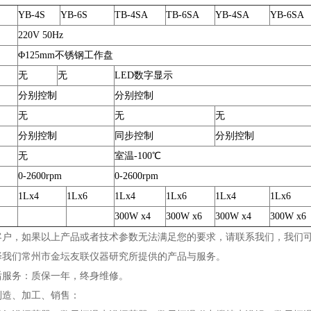
YB-4S
YB-6S
TB-4SA
TB-6SA
YB-4SA
YB-6SA
220V 50Hz
Φ
125mm不锈钢工作盘
无
无
LED数字显示
分别控制
分别控制
无
无
无
分别控制
同步控制
分别控制
无
室温-100℃
0-2600rpm
0-2600rpm
1Lx4
1Lx6
1Lx4
1Lx6
1Lx4
1Lx6
300W x4
300W x6
300W x4
300W x6
客户，如果以上产品或者技术参数无法满足您的要求，请联系我们，我们
择我们常州市金坛友联仪器研究所提供的产品与服务。
后服务：质保一年，终身维修。
制造、加工、销售：