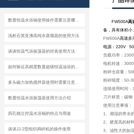
产品详
数显恒温水浴锅使用操作需要注意哪些呢？
FW500A
高
备，具有体积小
浅析石英亚沸高纯水蒸馏器的使用方法
FW500A
高速多
电源：220V 50
谈谈恒温气浴振荡器的控表使用方法
负载功率：2300
电机转速：3000
如何验证高精度数显超级恒温油浴的温度场分布
粉碎仓容量：50
粉碎细度：50-3
多头磁力加热搅拌器使用时需要注意哪些内容
连续使用时间：
刀片材质：碳钢（
数显恒温水浴振荡器使用方法介绍
使用注意事项：
四孔独立控温水浴锅的特点与用途
1、潮湿的带水
2、硬度高的材
谈谈JJ-2型组织捣碎机的操作使用
3、油性大的如