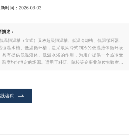
更新时间：
2026-08-03
要描述：
C低温恒温槽（立式）又称超级恒温槽、低温冷却槽、低温循环器、
温恒温水槽、低温循环槽，是采取风冷式制冷的低温液体循环设
，具有提供低温液体、低温水浴的作用，为用户提供一个热冷受
，温度均匀恒定的场源。适用于科研、院校等企事业单位实验室对
验样品或生产的产品进行恒定温度试验，也可作为直接或者辅助加
、制冷的热源或冷源。具有内外循环功能。
在线咨询