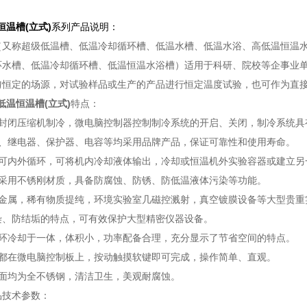
恒温槽
(立式)
系列产品说明：
称超级低温槽、低温冷却循环槽、低温水槽、低温水浴、高低温恒温水
环水槽、低温冷却循环槽、低温恒温水浴槽）适用于科研、院校等企事业
匀恒定的场源，对试验样品或生产的产品进行恒定温度试验，也可作为直
低温恒温槽(立式)
特点：
全封闭压缩机制冷，微电脑控制器控制制冷系统的开启、关闭，制冷系统具
组、继电器、保护器、电容等均采用品牌产品，保证可靠性和使用寿命。
，可内外循环，可将机内冷却液体输出，冷却或恒温机外实验容器或建立另
统采用不锈刚材质，具备防腐蚀、防锈、防低温液体污染等功能。
纯金属，稀有物质提纯，环境实验室几磁控溅射，真空镀膜设备等大型贵重
染、防结垢的特点，可有效保护大型精密仪器设备。
循环冷却于一体，体积小，功率配备合理，充分显示了节省空间的特点。
作都在微电脑控制板上，按动触摸软键即可完成，操作简单、直观。
台面均为全不锈钢，清洁卫生，美观耐腐蚀。
品技术参数：