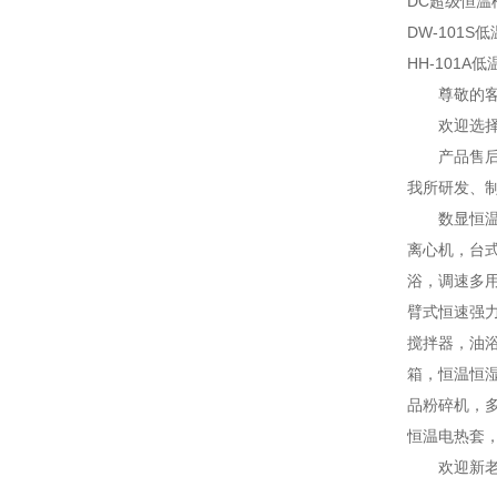
DC超级恒温
DW-101S
HH-101A
尊敬的
欢迎选
产品售
我所研发、
数显恒
离心机，台
浴，调速多
臂式恒速强
搅拌器，油
箱，恒温恒
品粉碎机，
恒温电热套
欢迎新