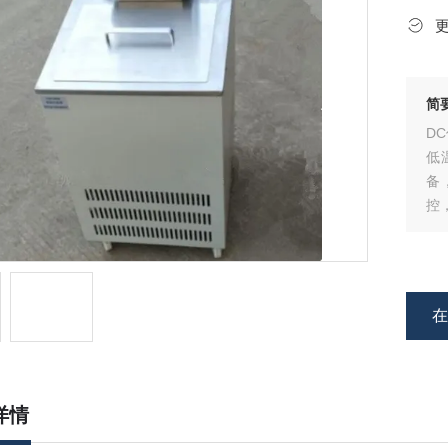
简
D
低
备
控
试
热
详情