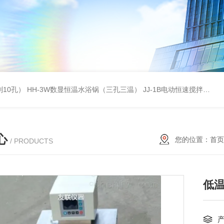
列10孔）
HH-3W数显恒温水浴锅（三孔三温）
JJ-1B电动恒速搅拌器
S
心
您的位置：
首页
/ PRODUCTS
低