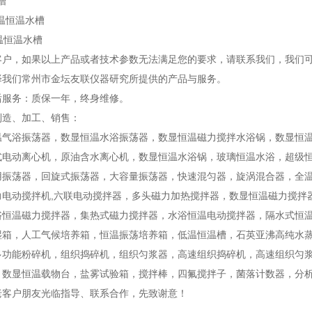
槽
低温恒温水槽
低温恒温水槽
客户，如果以上产品或者技术参数无法满足您的要求，请联系我们，我们
择我们常州市金坛友联仪器研究所提供的产品与服务。
后服务：质保一年，终身维修。
制造、加工、销售：
温气浴振荡器，数显恒温水浴振荡器，数显恒温磁力搅拌水浴锅，数显恒
式电动离心机，原油含水离心机，数显恒温水浴锅，玻璃恒温水浴，超级
用振荡器，回旋式振荡器，大容量振荡器，快速混匀器，旋涡混合器，全温
力电动搅拌机,六联电动搅拌器，多头磁力加热搅拌器，数显恒温磁力搅拌
浴恒温磁力搅拌器，集热式磁力搅拌器，水浴恒温电动搅拌器，隔水式恒
湿箱，人工气候培养箱，恒温振荡培养箱，低温恒温槽，石英亚沸高纯水
多功能粉碎机，组织捣碎机，组织匀浆器，高速组织捣碎机，高速组织匀
，数显恒温载物台，盐雾试验箱，搅拌棒，四氟搅拌子，菌落计数器，分
老客户朋友光临指导、联系合作，先致谢意！