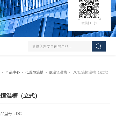
微信扫一扫
HZ-D（Ⅲ）循环水式多用真空泵厂家价格
XK97-A菌落计数器生产厂家
XK
-
产品中心
-
低温恒温槽
-
低温恒温槽
-
DC低温恒温槽（立式）
温恒温槽（立式）
产品型号：
DC