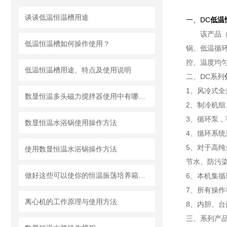
谈谈低温恒温槽用途
一、
DC
低温
该产品（又
低温恒温槽如何操作使用？
锅、低温循
控、温度均
低温恒温槽用途、特点及使用说明
二、DC系列
1、风冷式
数显恒温多头磁力搅拌器使用中有哪些要注意的？
2、制冷机
3、循环泵
数显恒温水浴锅使用操作方法
4、循环系
5、对于高
使用数显恒温水浴锅操作方法
节水、防污
做好这些可以使你的恒温振荡培养箱用的更久
6、本机集
7、所有操
离心机的工作原理与使用方法
8、内胆、
三、系列产