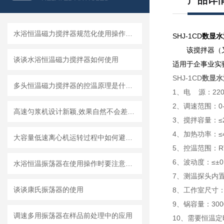
产品详
水浴恒温磁力搅拌器规范化使用操作规程
SHJ-1CD
数显水
该搅拌器（
谈谈水浴恒温磁力搅拌器如何使用
适用于企事业实
SHJ-1CD
数显水
多头恒温磁力搅拌器的控温原理是什么？
1、电 源：220
2、调速范围：0-
高速匀浆机设计新颖,效果自然不会差到哪里
3、搅拌容量：
≤
4、加热功率：≤4
大容量低速离心机运转过程中如何避免大幅度振动
5、控温范围：RT
6、波动度：≤±0
水浴恒温振荡器在使用操作时要注意些什么呢？
7、
测温探头内
谈谈康氏振荡器的使用
8、工作室尺寸：Ф
9、锅容量：30
调速多用振荡器在样品前处理中的应用
10、需要恒温定