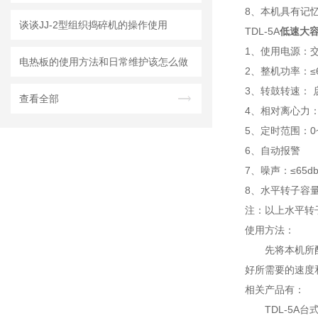
8、本机具有记
谈谈JJ-2型组织捣碎机的操作使用
TDL-5A
低速大
1、使用电源：交流
电热板的使用方法和日常维护该怎么做
2、整机功率：≤6
3、转鼓转速： 
查看全部
4、相对离心力：≤
5、定时范围：0
6、自动报警
7、噪声：≤65d
8、水平转子容量可选配
注：以上水平转
使用方法：
先将本机所
好所需要的速度
相关产品有：
TDL-5A