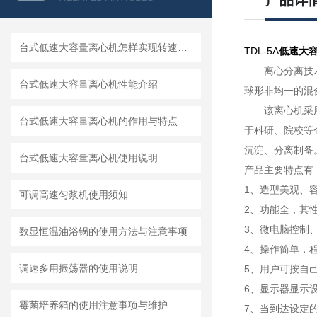
产品详
台式低速大容量离心机怎样实现转速校准
TDL-5A
低速大
离心分离技
台式低速大容量离心机性能介绍
球形非均一的混
该离心机
采
台式低速大容量离心机的作用与特点
于
科研、院校等
沉淀、分离制备
台式低速大容量离心机使用说明
产品主要特点有
1、造型美观、
可调高速匀浆机使用须知
2、功能全，其
3、微电脑控制
数显恒温油浴锅的使用方法与注意事项
4、操作简单，
调速多用振荡器的使用说明
5、用户可按自
6、显示器显示
霉菌培养箱的使用注意事项与维护
7、当到达设定