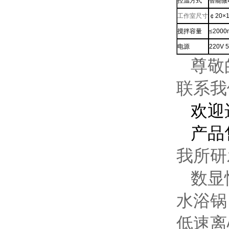
控温方式
智能微
工作室尺寸
￠20×
搅拌容量
≤2
000
电源
220V 
尊敬
联系我
欢迎
产品
我所研
数显
水浴锅
低速离