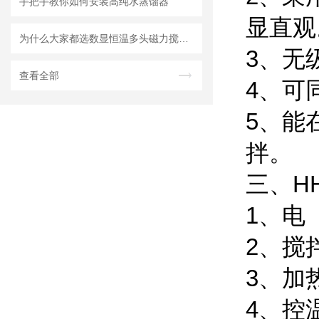
手把手教你如何安装高纯水蒸馏器
显直观
为什么大家都选数显恒温多头磁力搅拌器？
3、无
查看全部
4、可
5、能
拌。
三、HH
1、电 
2、搅
3、加
4、控