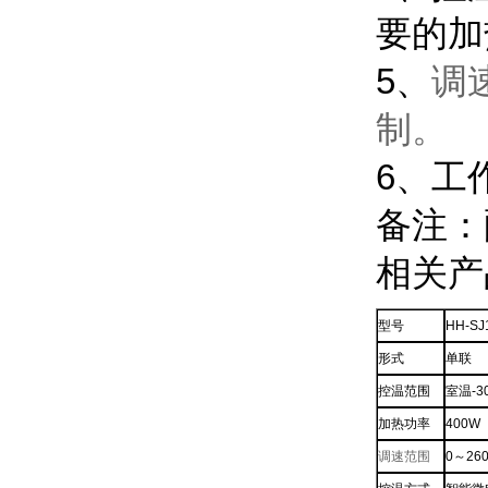
要的加
5、
调
制
。
6、工作
备注：
相关产
型号
HH-SJ
形式
单联
控温范围
室温-
加热功率
400W
调速范围
0～26