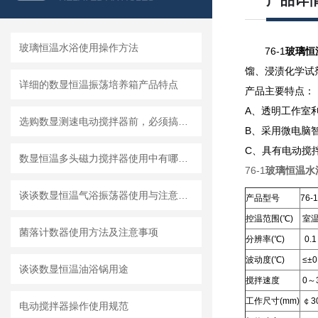
产品详
玻璃恒温水浴使用操作方法
76-1
玻璃恒
馏、浸渍化学试
详细的数显恒温振荡培养箱产品特点
产品主要特点：
A、透明工作室
选购数显测速电动搅拌器前，必须搞懂的8个技术参数
B、采用微电脑
C、具有电动搅
数显恒温多头磁力搅拌器使用中有哪些要注意的？
76-1
玻璃恒温水
谈谈数显恒温气浴振荡器使用与注意事项
产品型号
76-1
控温范围(℃)
室温
菌落计数器使用方法及注意事项
分辨率(℃)
0.1
波动度(℃)
≤±0
谈谈数显恒温油浴锅​用途
搅拌速度
0～
工作尺寸(mm)
￠30
电动搅拌器操作使用规范​