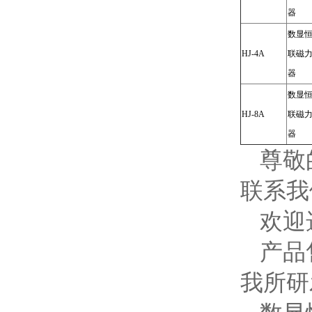
器
数显
HJ-4A
联磁
器
数显
HJ-8A
联磁
器
尊敬
联系我
欢迎
产品
我所研