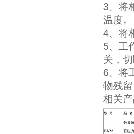
3、将
温度。
4、将
5、工
关，切
6、将
物残留
相关产
型 号
品 名
数显
HJ-2A
联磁