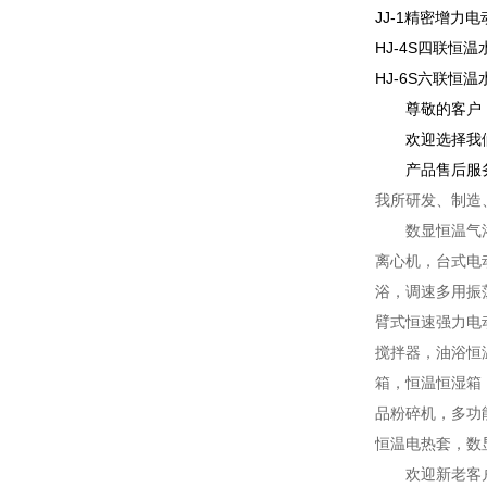
JJ-1精密增力
HJ-4S四联恒
HJ-6S六联恒
尊敬的客户
欢迎选择我
产品售后服
我所研发、制造
数显恒温气
离心机，台式电
浴，调速多用振
臂式恒速强力电
搅拌器，油浴恒
箱，恒温恒湿箱
品粉碎机，多功
恒温电热套，数
欢迎新老客