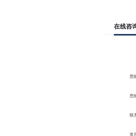
在线咨
您
您
联
常