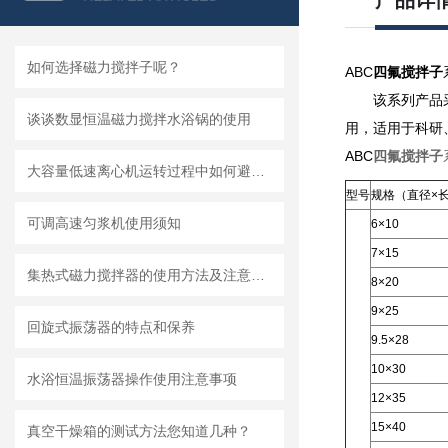
产品详
如何选择磁力搅拌子呢？
ABC
四氟搅拌子
该系列产品
谈谈数显恒温磁力搅拌水浴锅的使用
用，适用于科研
ABC
四氟搅拌子
大容量低速离心机运转过程中如何避免大幅度振动
型号
规格（直径×
可调高速匀浆机使用须知
6×10
7×15
集热式磁力搅拌器的使用方法及注意事项有哪些
8×20
9×25
回旋式振荡器的特点和保养
9.5×28
10×30
水浴恒温振荡器操作使用注意事项
12×35
15×40
真空干燥箱的测试方法您知道几种？