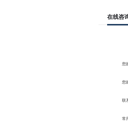
在线咨
您
您
联
常