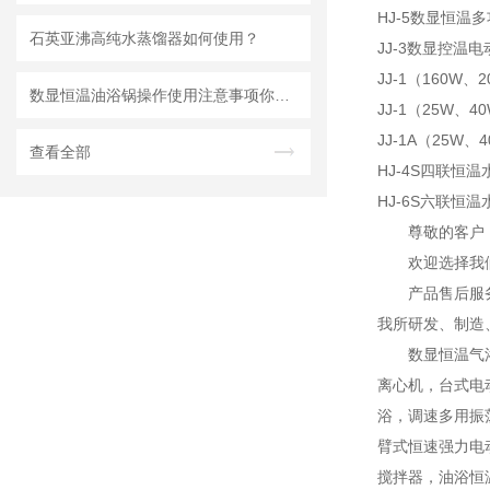
HJ-5数显恒温
石英亚沸高纯水蒸馏器如何使用？
JJ-3数显控温
JJ-1（160W
数显恒温油浴锅操作使用注意事项你知道吗？
JJ-1（25W、
JJ-1A（25W
查看全部
HJ-4S四联恒
HJ-6S六联恒
尊敬的客户
欢迎选择我
产品售后服
我所研发、制造
数显恒温气
离心机，台式电
浴，调速多用振
臂式恒速强力电
搅拌器，油浴恒